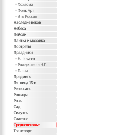
Хохлома
Фолк Арт
Это Россия
Наследие веков
Небеса
Пейсли
Плитка и мозаика
Портреты
Праздники
Halloween
Рождество и Н.Г.
Пасха
Предметы
Пятница 13-е
Ренессанс
Рожицы
Розы
Сад
Силуэты
Славяне
Средневековье
Транспорт