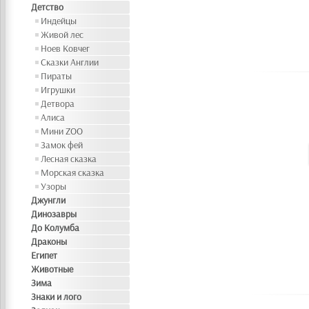
Детство
Индейцы
Живой лес
Ноев Ковчег
Сказки Англии
Пираты
Игрушки
Детвора
Алиса
Мини ZOO
Замок фей
Лесная сказка
Морская сказка
Узоры
Джунгли
Динозавры
До Колумба
Драконы
Египет
Животные
Зима
Знаки и лого