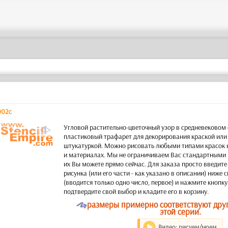
002c
a
Угловой растительно-цветочный узор в средневековом
пластиковый трафарет для декорирования краской или
штукатуркой. Можно рисовать любыми типами красок 
и материалах. Мы не ограничиваем Вас стандартными 
их Вы можете прямо сейчас. Для заказа просто введит
рисунка (или его части - как указано в описании) ниже
(вводится только одно число, первое) и нажмите кнопку
подтвердите свой выбор и кладите его в корзину.
O
размеры примерно соответствуют дру
этой серии.
Видео: рисуем/моем