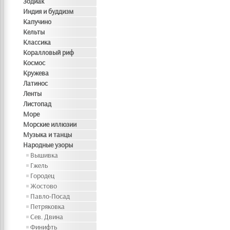
Зодиак
Индия и буддизм
Капучино
Кельты
Классика
Коралловый риф
Космос
Кружева
Латинос
Ленты
Листопад
Море
Морские иллюзии
Музыка и танцы
Народные узоры
Вышивка
Гжель
Городец
Жостово
Павло-Посад
Петряковка
Сев. Двина
Финифть