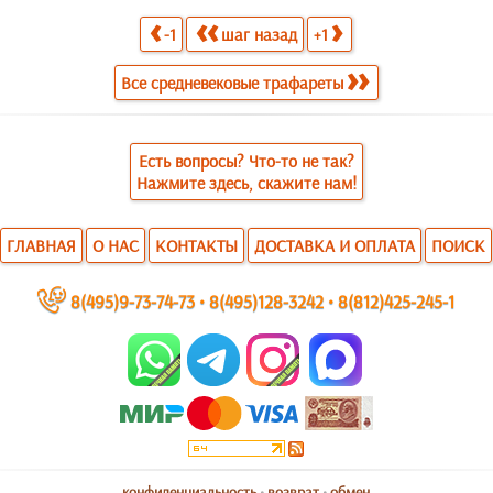
-1
шаг назад
+1
Все средневековые трафареты
Есть вопросы? Что-то не так?
Нажмите здесь, скажите нам!
ГЛАВНАЯ
О НАС
КОНТАКТЫ
ДОСТАВКА И ОПЛАТА
ПОИСК
~
8(495)9-73-74-73
•
8(495)128-3242
•
8(812)425-245-1
конфиденциальность
•
возврат
•
обмен