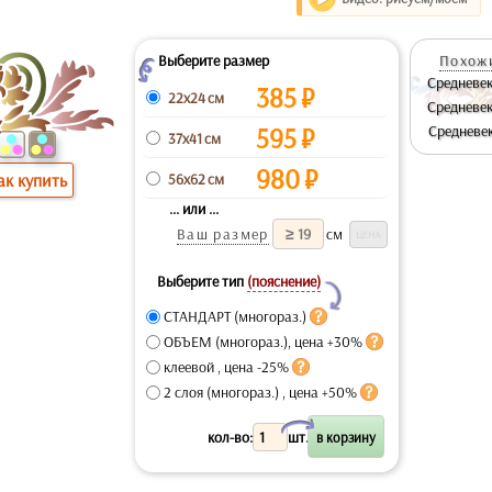
Выберите размер
Похожи
Z
Средневек
385
₽
22x24 см
Средневек
595
₽
Средневек
37x41 см
980
₽
56x62 см
ак купить
... или ...
Ваш размер
см
Выберите тип
(пояснение)
Y
СТАНДАРТ (многораз.)
ОБЪЕМ (многораз.), цена +30%
клеевой , цена -25%
2 слоя (многораз.) , цена +50%
X
кол-во:
шт.