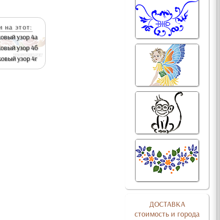
 на этот:
овый узор 4а
овый узор 4б
овый узор 4г
ДОСТАВКА
стоимость и города