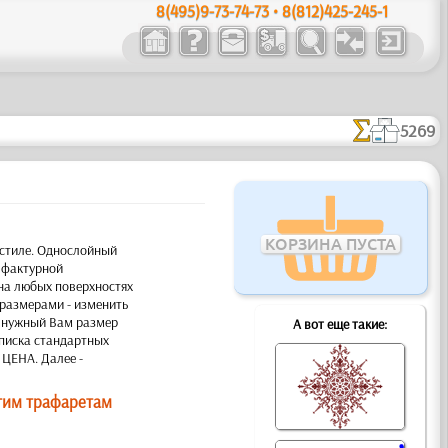
8(495)9-73-74-73 • 8(812)425-245-1
5269
КОРЗИНА ПУСТА
 стиле. Однослойный
 фактурной
на любых поверхностях
размерами - изменить
е нужный Вам размер
А вот еще такие:
 списка стандартных
 ЦЕНА. Далее -
гим трафаретам