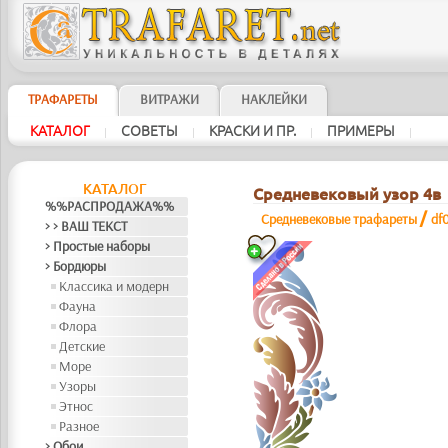
ТРАФАРЕТЫ
ВИТРАЖИ
НАКЛЕЙКИ
КАТАЛОГ
СОВЕТЫ
КРАСКИ И ПР.
ПРИМЕРЫ
|
|
|
|
КАТАЛОГ
Средневековый узор 4в
%%РАСПРОДАЖА%%
/
Средневековые трафареты
df
> > ВАШ ТЕКСТ
> Простые наборы
> Бордюры
Классика и модерн
Фауна
Флора
Детские
Море
Узоры
Этнос
Разное
> Обои