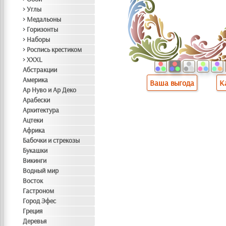
> Углы
> Медальоны
> Горизонты
> Наборы
> Роспись крестиком
> XXXL
Абстракции
Америка
Ваша выгода
К
Ар Нуво и Ар Деко
Арабески
Архитектура
Ацтеки
Африка
Бабочки и стрекозы
Букашки
Викинги
Водный мир
Восток
Гастроном
Город Эфес
Греция
Деревья