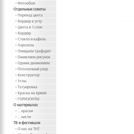
Фотообои
Отдельные советы
Переход цвета
Бордюр в углу
Цвета в 1 слое
Бордюр
Стекло и кафель
Аэрозоль
Очищаем трафарет
Оживляем рисунок
Одним движением
Потолочный узор
Конструктор
Углы
Татуировка
Краска на время
ГОРИЗОНТЫ
О материалах
... краски
... кисти
ТВ и фестивали
О нас на ТНТ