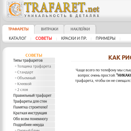
ТРАФАРЕТЫ
ВИТРАЖИ
НАКЛЕЙКИ
КАТАЛОГ
СОВЕТЫ
КРАСКИ И ПР.
ПРИМЕРЫ
|
|
|
|
СОВЕТЫ
КАК РИ
Типы трафаретов
Толщина трафарета
Чаще всего по телефону мы сл
Стандарт
вопрос очень простой:
"НИКАК
Объемный
трафарета, чтобы он не смещался
Клеевой
2 слоя
Правильный трафарет
Трафареты для стен
Памятка строителю!
Краткая инструкция
Обо всем понемногу
Подробнее некуда
Первый блин