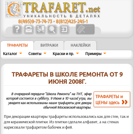
8(495)9-73-74-73
•
8(812)425-245-1
ТРАФАРЕТЫ
ВИТРАЖИ
НАКЛЕЙКИ
Каталог
Советы
Краски и пр.
Примеры
ТРАФАРЕТЫ В ШКОЛЕ РЕМОНТА ОТ 9
ИЮНЯ 2008Г.
В очередной передаче "Школа Ремонта" на ТНТ, эфир
ТРАФАРЕТЫ и
которой состоится в субботу, 9 Июня в 10 часоd утра, вы
ЦЕНЫ здесь
увидите как использованы наши трафареты для декора
обычной Московской квартиры.
При декорации квартиры трафареты использовались как для стен, так и
для керамической плитки. Из плитки сделали алфавит, а на стенах
нарисовали трафаретом бабочек и фей.