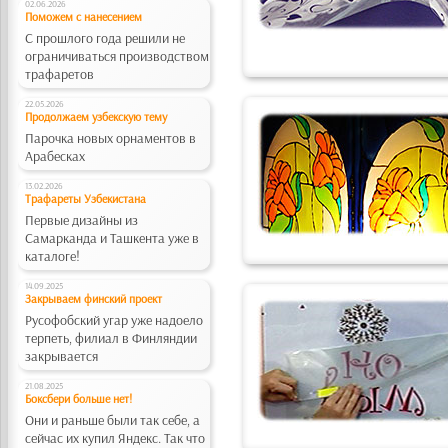
02.06.2026
Поможем с нанесением
С прошлого года решили не
ограничиваться производством
трафаретов
22.05.2026
Продолжаем узбекскую тему
Парочка новых орнаментов в
Арабесках
13.02.2026
Трафареты Узбекистана
Первые дизайны из
Самарканда и Ташкента уже в
каталоге!
14.09.2025
Закрываем финский проект
Русофобский угар уже надоело
терпеть, филиал в Финляндии
закрывается
21.08.2025
Боксбери больше нет!
Они и раньше были так себе, а
сейчас их купил Яндекс. Так что