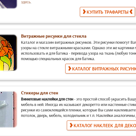
здесь
.
КУПИТЬ ТРАФАРЕТЫ
Витражные рисунки для стекла
Каталог и магазин витражных рисунков.
Эти рисунки помогут Ва
узоры на стекле витражными красками. Однако эти же картинки
использовать и для батика
- перевода узора на ткань (любую тон
помощью специальных красок для батика.
КАТАЛОГ ВИТРАЖНЫХ РИСУН
Стикеры для стен
Виниловые наклейки для стен
-
это простой способ украсить Ваш
мебель в ней. Иногда их называют декоретто или настенные стик
рисунки из самоклеящейся пленки, которые Вы сами наклеиваете
потолок, дверь, мебель, холодильник и т.п. Наклейки аналогичн
КАТАЛОГ НАКЛЕЕК ДЛЯ ДЕК