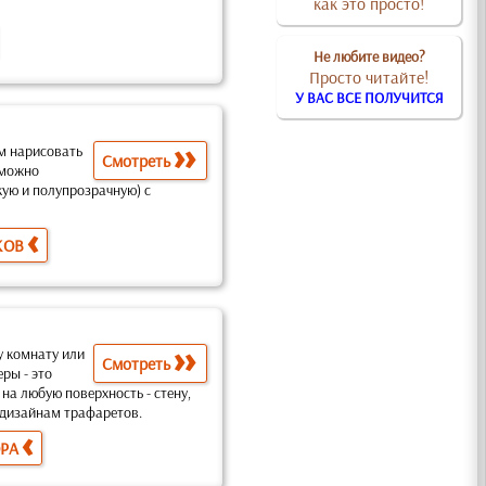
как это просто!
Не любите видео?
Просто читайте!
У ВАС ВСЕ ПОЛУЧИТСЯ
м нарисовать
Смотреть
 можно
кую и полупрозрачную) с
КОВ
у комнату или
Смотреть
еры -
это
 на любую поверхность
- стену,
ы дизайнам трафаретов
.
ОРА