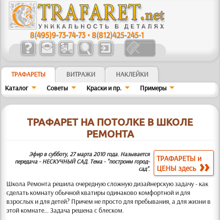
8(495)9-73-74-73
•
8(812)425-245-1
ТРАФАРЕТЫ
ВИТРАЖИ
НАКЛЕЙКИ
Каталог
Советы
Краски и пр.
Примеры
ТРАФАРЕТ НА ПОТОЛКЕ В ШКОЛЕ
РЕМОНТА
Эфир в субботу, 27 марта 2010 года. Называется
ТРАФАРЕТЫ и
передача - НЕСКУЧНЫЙ САД. Тема - "построим город-
ЦЕНЫ здесь
сад".
Школа Ремонта решила очередную сложную дизайнерскую задачу - как
сделать комнату обычной кватиры одинаково комфортной и для
взрослых и для детей? Причем не просто для пребывания, а для жизни в
этой комнате... Задача решена с блеском.