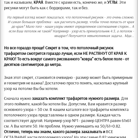
так и называем,
КРАЯ
. Вместе с крами есть, конечно же, и
УГЛЫ
. Эти
рисунки могут быть как с бордюрами, так и без.
На первый взгляд может показаться, что потолочный рисунок - это очень сложно.
И самая большая проблема - как расчитать размер, чтобы точно попасть от края
до края? Мало того - наши узоры имеют определенное соотношение сторон... А
если Ваш потолок не такой? Например - узор есть прямоугольник 4:3, а потолок -
квадрат! Получается невыполнимая задача.. Мда...
Но все гораздо проще! Секрет в том, что потолочный рисунок
трафаретом смотрится гораздо лучше, если НЕ РАСТЯНУТ ОТ КРАЯ К
КРАЮ! То есть вокруг самого рисованного "ковра" есть белое поле - от
десятков свнтиметров до метра.
Зная этот секрет, становится очевидно - размер может быть примерным
и геометрия не важна! Достаточно просто понять, насколько крупный
узор на потолке Вы бы хотели.
Сначала нужно
заказать комплект трафаретов нужного размера
. Для
этого поймите, какой бы хотели Вы. Допустим, Вам нравится размер
основного узора = 50 см. В нашем каталоге все трафареты комплекта
потолочного узора представлены в одном размере. Каждая часть
соответствует другой. Например узор №1 - размер ЦЕНТРА равен 61х61
см. А Вы хотите 50. Не проблем. Нужно уменьшить на 50/61=0.82.
Отлично, теперь мы знаем, какого размера заказывать и
ВСЕ
ОСТАЛЬНЫЕ части потолочного узора! На эти самые 0.82 умножаем