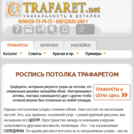
8(495)9-73-74-73
•
8(812)425-245-1
ТРАФАРЕТЫ
ВИТРАЖИ
НАКЛЕЙКИ
Каталог
Советы
Краски и пр.
Примеры
РОСПИСЬ ПОТОЛКА ТРАФАРЕТОМ
Трафареты, которыми рисуются узоры на потолке, это
ТРАФАРЕТЫ и
специальные дизайны наподобие обоев. Повторяющиеся
ЦЕНЫ здесь
мотивы, повторы совмещаются друг с другом чтобы
готовый рисунок был сплошным на любой площади.
Однако потолочные узоры сложнее обоев. Они состоят из нескольких
частей. Это, как правило, основной узор - самый крупный рисунок, мы
называем его
ЦЕНТР
. Пространство между основными узорами
заполняются другими мотивали, поменьше. Это - так называемые
СЕРЕДИНЫ
. По краям росписи потолка есть пограничные узоры - мы их