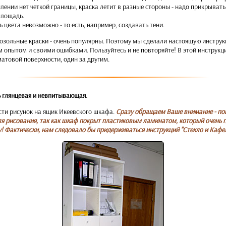
лении нет четкой границы, краска летит в разные стороны - надо прикрыват
площадь.
 цвета невозможно - то есть, например, создавать тени.
розольные краски - очень популярны. Поэтому мы сделали настоящую инструк
 опытом и своими ошибками. Пользуйтесь и не повторяйте! В этой инструкц
матовой поверхности, один за другим.
ь глянцевая и невпитывающая.
ти рисунок на ящик Икеевского шкафа.
Сразу обращаем Ваше внимание - по
я рисования, так как шкаф покрыт пластиковым ламинатом, который очень г
! Фактически, нам следовало бы придерживаться инструкций "Стекло и Кафел