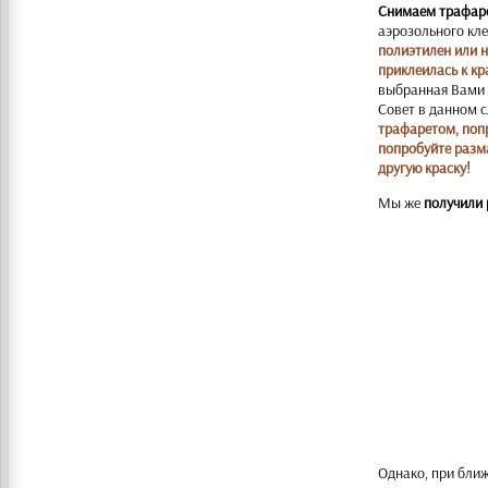
Снимаем трафаре
аэрозольного кле
полиэтилен или н
приклеилась к кр
выбранная Вами к
Совет в данном сл
трафаретом, попр
попробуйте размаз
другую краску!
Мы же
получили 
Однако, при бли