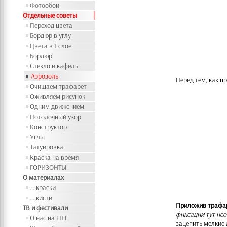
Фотообои
Отдельные советы
Переход цвета
Бордюр в углу
Цвета в 1 слое
Бордюр
Стекло и кафель
Аэрозоль
Перед тем, как п
Очищаем трафарет
Оживляем рисунок
Одним движением
Потолочный узор
Конструктор
Углы
Татуировка
Краска на время
ГОРИЗОНТЫ
О материалах
... краски
... кисти
Приложив трафар
ТВ и фестивали
фиксации тут не
О нас на ТНТ
зацепить мелкие 