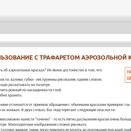
ЬЗОВАНИЕ С ТРАФАРЕТОМ АЭРОЗОЛЬНОЙ 
ь об аэрозольных красках? Их явное достоинство в том, что:
Т
Ц
кисти, валики, губки - инструмены рисования, одним словом.
 надо раскатывать на палитре.
учить ровный по насыщенности слой.
обно хранить.
ними отличается от приемов обращения с обычными красками примерно так ж
 на коньках. В двух словах, Вас подстерегают следующие опасности:
евозможно нанести "точечно" - то есть пятно распыления краски очень больш
етре. Многоцветные изображения сложно рисовать.
таточно жидкая, очень легко перелить ее вплоть до подтекания под край тра