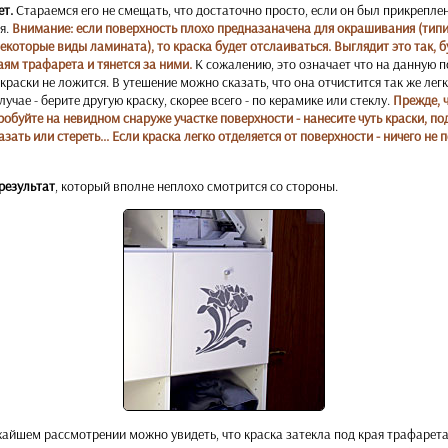
т.
Стараемся его не смещать, что достаточно просто, если он был прикрепл
я.
Внимание: если поверхность плохо предназаначена для окрашивания (тип
екоторые виды ламината), то краска будет отслаиваться. Выглядит это так, б
аям трафарета и тянется за ними.
К сожалению, это означает что на данную 
раски не ложится. В утешение можно сказать, что она отчистится так же легк
учае - берите другую краску, скорее всего - по керамике или стеклу.
Прежде, 
обуйте на невидном снаруже участке поверхности - нанесите чуть краски, по
ать или стереть... Если краска легко отделяется от поверхности - ничего не 
результат
, который вполне неплохо смотрится со стороны.
жайшем рассмотрении можно увидеть, что краска затекла под края трафарет