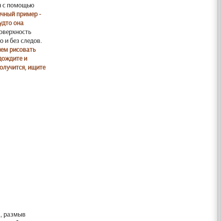
ен с помощью
ичный пример -
удто она
поверхность
о и без следов.
чем рисовать
дождите и
получится, ищите
а, размыв