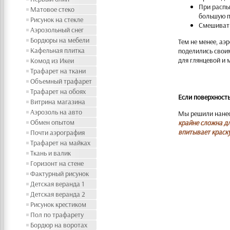
При распы
Матовое стеко
большую 
Рисунок на стекле
Смешивать
Аэрозольный снег
Бордюры на мебели
Тем не менее, аэ
Кафельная плитка
поделились своим
для глянцевой и 
Комод из Икеи
Трафарет на ткани
Объемный трафарет
Трафарет на обоях
Если поверхност
Витрина магазина
Аэрозоль на авто
Мы решили нанес
Обмен опытом
крайне сложна дл
впитывает краску
Почти аэрография
Трафарет на майках
Ткань и валик
Горизонт на стене
Фактурный рисунок
Детская веранда 1
Детская веранда 2
Рисунок крестиком
Пол по трафарету
Бордюр на воротах