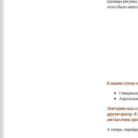
границы рисунка.
этого было нево
В нашем случае э
Глянцевая
Аэрозольна
Повторим наш сов
другую краску. В
кистью очень про
А теперь, перейд