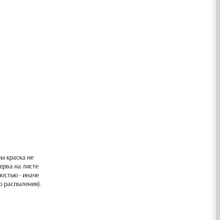
бы краска не
ерва на листе
остью - иначе
о распыления).