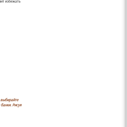
чит избежать
, выбирайте
 банки. Рисуя