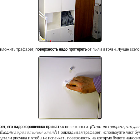
риложить трафарет,
поверхность надо протереть
от пыли и грязи. Лучше всего
ет, его надо хорошенько прижать
к поверхности.
(Стоит ли говорить, что дл
обходим
аэрозольный клей
?)
Прикладывая трафарет, используйте лист бум
детали рисунка и чтобы не испачкать поверхность, на которую будете наносить