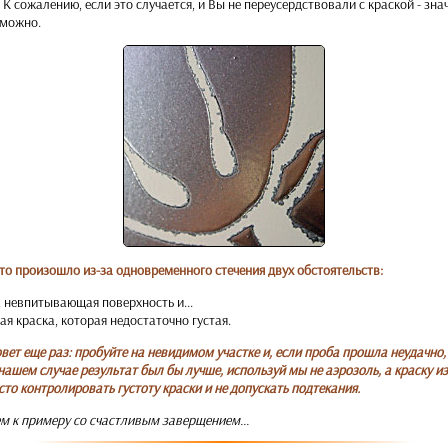
 К сожалению, если это случается, и Вы не переусердствовали с краской - зна
зможно.
то произошло из-за одновременного стечения двух обстоятельств:
, невпитывающая поверхность и...
я краска, которая недостаточно густая.
ет еще раз: пробуйте на невидимом участке и, если проба прошла неудачно
 нашем случае результат был бы лучше, используй мы не аэрозоль, а краску из
сто контролировать густоту краски и не допускать подтекания.
ем к примеру со счастливым заверщением...