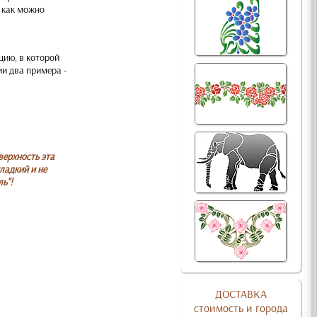
ь как можно
цию, в которой
ии два примера -
верхность эта
ладкий и не
ь"!
ДОСТАВКА
стоимость и города