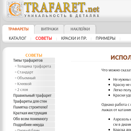
ТРАФАРЕТЫ
ВИТРАЖИ
НАКЛЕЙКИ
КАТАЛОГ
СОВЕТЫ
КРАСКИ И ПР.
ПРИМЕРЫ
|
|
|
|
СОВЕТЫ
ИСПОЛ
Типы трафаретов
Толщина трафарета
Что можно сказат
Стандарт
Объемный
Не нужны 
Клеевой
Краску не
2 слоя
Легко пол
Краски уд
Правильный трафарет
Трафареты для стен
Однако работа с 
Памятка строителю!
лыжах от катания
Краткая инструкция
Обо всем понемногу
Аэрозоль н
см в диам
Подробнее некуда
Краска дос
Первый блин