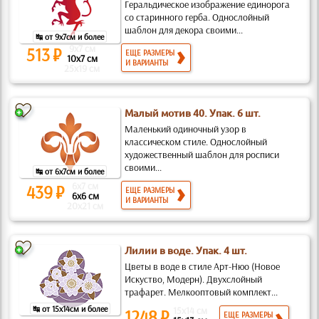
Геральдическое изображение единорога
со старинного герба. Однослойный
шаблон для декора своими...
↹ от 9x7см и более
9x7 см
513 ₽
ЕЩЕ РАЗМЕРЫ
10x7 см
И ВАРИАНТЫ
25x19 см
Малый мотив 40. Упак. 6 шт.
Маленький одиночный узор в
классическом стиле. Однослойный
художественный шаблон для росписи
своими...
↹ от 6x7см и более
6x7 см
439 ₽
ЕЩЕ РАЗМЕРЫ
6x6 см
И ВАРИАНТЫ
20x21 см
Лилии в воде. Упак. 4 шт.
Цветы в воде в стиле Арт-Нюо (Новое
Искуство, Модерн). Двухслойный
трафарет. Мелкооптовый комплект...
↹ от 15x14см и более
15x14 см
1248 ₽
ЕЩЕ РАЗМЕРЫ