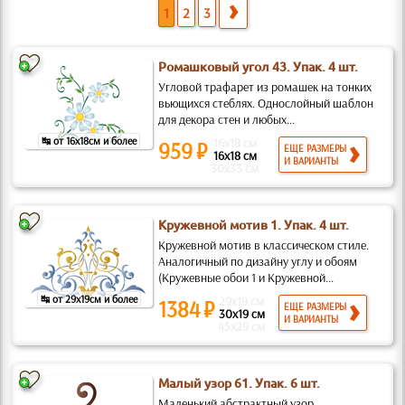
1
2
3
Ромашковый угол 43. Упак. 4 шт.
Угловой трафарет из ромашек на тонких
вьющихся стеблях. Однослойный шаблон
для декора стен и любых...
↹ от 16x18см и более
16x18 см
959 ₽
ЕЩЕ РАЗМЕРЫ
16x18 см
И ВАРИАНТЫ
30x33 см
Кружевной мотив 1. Упак. 4 шт.
Кружевной мотив в классическом стиле.
Аналогичный по дизайну углу и обоям
(Кружевные обои 1 и Кружевной...
↹ от 29x19см и более
29x19 см
1384 ₽
ЕЩЕ РАЗМЕРЫ
30x19 см
И ВАРИАНТЫ
45x29 см
Малый узор 61. Упак. 6 шт.
Маленький абстрактный узор.