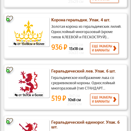
25x29 см
Корона геральдик. Упак. 4 шт.
Золотая корона из геральдических лилий.
Однослойный многоразовый (кроме
типов КЛЕЕВОЙ и ПЕСКОСТРУЙ)...
↹ от 15x18см и более
15x18 см
936 ₽
ЕЩЕ РАЗМЕРЫ
15x18 см
И ВАРИАНТЫ
30x35 см
Геральдический лев. Упак. 6 шт.
Геральдическое изображение льва со
средневековой короны. Однослойный
многоразовый (тип СТАНДАРТ...
↹ от 9x7см и более
9x7 см
519 ₽
ЕЩЕ РАЗМЕРЫ
10x8 см
И ВАРИАНТЫ
25x19 см
Геральдический единорог. Упак. 6
шт.