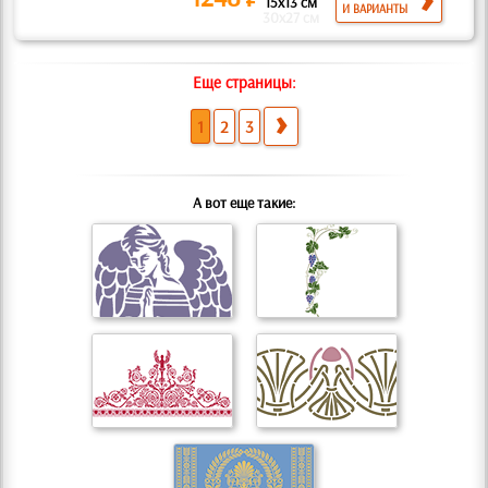
15x13 см
И ВАРИАНТЫ
30x27 см
Еще страницы:
1
2
3
А вот еще такие: