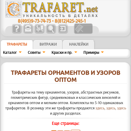
8(495)9-73-74-73
•
8(812)425-245-1
ТРАФАРЕТЫ
ВИТРАЖИ
НАКЛЕЙКИ
Каталог
Советы
Краски и пр.
Примеры
ТРАФАРЕТЫ ОРНАМЕНТОВ И УЗОРОВ
ОПТОМ
Трафареты на тему орнаментов, узоров, абстрактных рисунков,
геометрических фигур, средневековых и классических вензелей и
орнаментов оптом и мелким оптом. Комплекты по 5-10 одинаковых
трафаретов. В розницу эти же трафареты продаются
здесь
,
здесь
,
здесь
и других разделах.
Еще страницы: