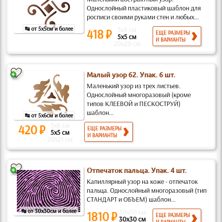
Однослойный пластиковый шаблон для
росписи своими руками стен и любых...
↹ от 5x5см и более
5x5 см
418 ₽
ЕЩЕ РАЗМЕРЫ
5x5 см
И ВАРИАНТЫ
20x20 см
Малый узор 62. Упак. 6 шт.
Маленький узор из трех листьев.
Однослойный многоразовый (кроме
типов КЛЕЕВОЙ и ПЕСКОСТРУЙ)
шаблон...
↹ от 5x6см и более
5x6 см
420 ₽
ЕЩЕ РАЗМЕРЫ
5x5 см
И ВАРИАНТЫ
20x21 см
Отпечаток пальца. Упак. 4 шт.
Капиллярный узор на коже - отпечаток
пальца. Однослойный многоразовый (тип
СТАНДАРТ и ОБЪЕМ) шаблон...
↹ от 30x30см и более
30x30 см
1810 ₽
ЕЩЕ РАЗМЕРЫ
30x30 см