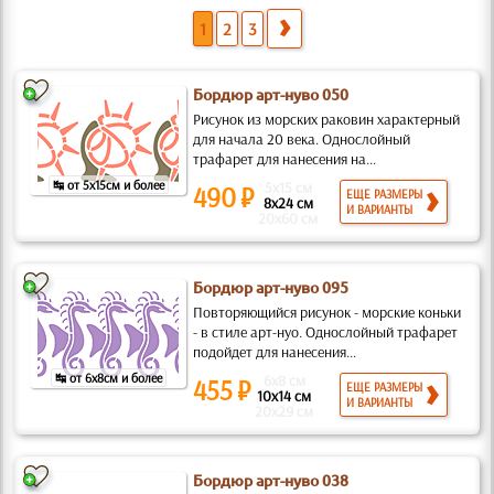
1
2
3
Бордюр арт-нуво 050
Рисунок из морских раковин характерный
для начала 20 века. Однослойный
трафарет для нанесения на...
↹ от 5x15см и более
5x15 см
490 ₽
ЕЩЕ РАЗМЕРЫ
8x24 см
И ВАРИАНТЫ
20x60 см
Бордюр арт-нуво 095
Повторяющийся рисунок - морские коньки
- в стиле арт-нуо. Однослойный трафарет
подойдет для нанесения...
↹ от 6x8см и более
6x8 см
455 ₽
ЕЩЕ РАЗМЕРЫ
10x14 см
И ВАРИАНТЫ
20x29 см
Бордюр арт-нуво 038