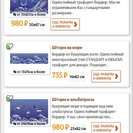
Однослойный трафарет-бордюр. Мы не
ограничиваем Вас стандартными
размерами...
↹ от 30x67см и более
30x67 см
980 ₽
ЕЩЕ РАЗМЕРЫ
30x67 см
И ВАРИАНТЫ
53x117 см
Шторм на море
Бордюр из бушующих волн. Однослойный
многоразовый (тип СТАНДАРТ и ОБЪЕМ)
трафарет для декора. Подходит...
↹ от 13x76см и более
13x76 см
735 ₽
ЕЩЕ РАЗМЕРЫ
14x82 см
И ВАРИАНТЫ
30x176 см
Шторм и альбатросы
Бушующее море и парящие над ним
альбатросы. Однослойный трафарет-
бордюр. У нас свое производство,...
↹ от 24x79см и более
24x79 см
980 ₽
ЕЩЕ РАЗМЕРЫ
25x82 см
И ВАРИАНТЫ
54x177 см