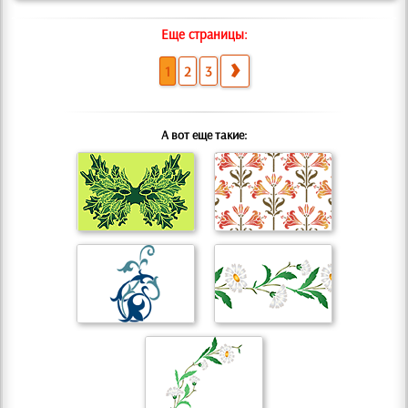
Еще страницы:
1
2
3
А вот еще такие: