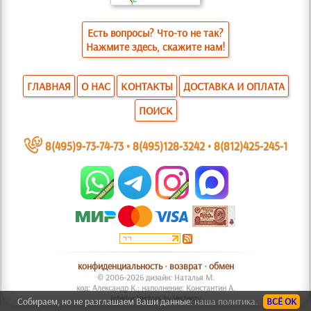
Есть вопросы? Что-то не так?
Нажмите здесь, скажите нам!
ГЛАВНАЯ
О НАС
КОНТАКТЫ
ДОСТАВКА И ОПЛАТА
ПОИСК
~
8(495)9-73-74-73
•
8(495)128-3242
•
8(812)425-245-1
конфиденциальность
•
возврат
•
обмен
© 2006-2026 дизайн: Наталья М.
код: Александр К.; наполнение: Константин А.
Interior Vectors by Vecteezy
Собираем, но не разглашаем Ваши данные:
наша политика.
ВСЁ ОК