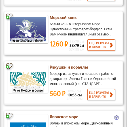
Морской конь
Белый конь в штормовом море.
Однослойный трафарет-бордюр. Если
Вам нужен индивидуальный размер...
↹ от 38x79см и более
38x79 см
1260 ₽
ЕЩЕ РАЗМЕРЫ
38x79 см
И ВАРИАНТЫ
57x118 см
Ракушки и кораллы
Бордюр из ракушек и кораллов работы
декоратора Эжена Грассе. Однослойный
многоразовый (тип СТАНДАРТ...
↹ от 8x42см и более
8x42 см
560 ₽
ЕЩЕ РАЗМЕРЫ
10x53 см
И ВАРИАНТЫ
26x139 см
b
Японское море
Волны в японском море. Двухслойный