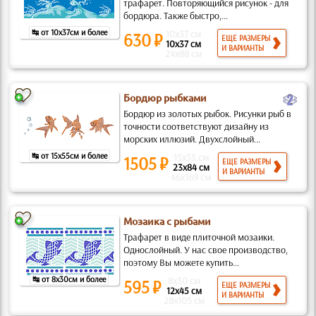
трафарет. Повторяющийся рисунок - для
бордюра. Также быстро,...
↹ от 10x37см и более
10x37 см
630 ₽
ЕЩЕ РАЗМЕРЫ
10x37 см
И ВАРИАНТЫ
24x88 см
b
Бордюр рыбками
Бордюр из золотых рыбок. Рисунки рыб в
точности соответствуют дизайну из
морских иллюзий. Двухслойный...
↹ от 15x55см и более
15x55 см
1505 ₽
ЕЩЕ РАЗМЕРЫ
23x84 см
И ВАРИАНТЫ
46x169 см
Мозаика с рыбами
Трафарет в виде плиточной мозаики.
Однослойный. У нас свое производство,
поэтому Вы можете купить...
↹ от 8x30см и более
8x30 см
595 ₽
ЕЩЕ РАЗМЕРЫ
12x45 см
И ВАРИАНТЫ
28x105 см