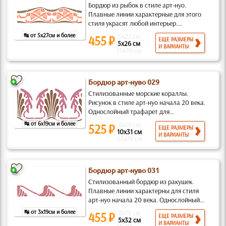
Бордюр из рыбок в стиле арт-нуо.
Плавные линии характерные для этого
стиля украсят любой интерьер....
↹ от 5x27см и более
5x27 см
455 ₽
ЕЩЕ РАЗМЕРЫ
5x26 см
И ВАРИАНТЫ
15x78 см
Бордюр арт-нуво 029
Стилизованные морские кораллы.
Рисунок в стиле арт-нуо начала 20 века.
Однослойный трафарет для...
↹ от 6x19см и более
6x19 см
525 ₽
ЕЩЕ РАЗМЕРЫ
10x31 см
И ВАРИАНТЫ
25x78 см
Бордюр арт-нуво 031
Стилизованный бордюр из ракушек.
Плавные линии характерны для стиля
арт-нуо начала 20 века. Однослойный...
↹ от 3x19см и более
3x19 см
455 ₽
ЕЩЕ РАЗМЕРЫ
5x32 см
И ВАРИАНТЫ