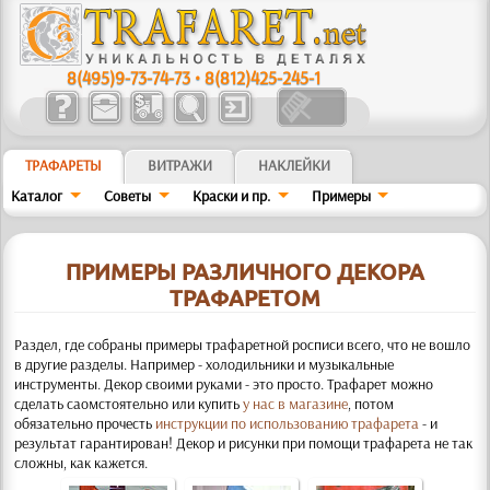
8(495)9-73-74-73
•
8(812)425-245-1
ТРАФАРЕТЫ
ВИТРАЖИ
НАКЛЕЙКИ
Каталог
Советы
Краски и пр.
Примеры
ПРИМЕРЫ РАЗЛИЧНОГО ДЕКОРА
ТРАФАРЕТОМ
Раздел, где собраны примеры трафаретной росписи всего, что не вошло
в другие разделы. Например - холодильники и музыкальные
инструменты. Декор своими руками - это просто. Трафарет можно
сделать саомстоятельно или купить
у нас в магазине
, потом
обязательно прочесть
инструкции по использованию трафарета
- и
результат гарантирован! Декор и рисунки при помощи трафарета не так
сложны, как кажется.