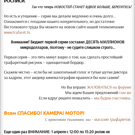
РОСПИСИ.
Так что теперь НОВОСТЕЙ СТАНЕТ ВДВОЕ БОЛЬШЕ, БЕРЕГИТЕСЬ!
Но есть и утешение – серии мы делаем медленно и очень долго...
Ознакомится с плодами нашего изнурительного, но достаточно
бестолкового труда Вы можете на новом сайте нашей телекомпании:
www.trafaret.tv
.
Внимание! Бюджет первой серии составил ДЕСЯТЬ МИЛЛИОНОВ
микродолларов, поэтому - не судите слишком строго...
Первая серия – это пять минут видео о том, как сделать простейший
трафаретный рисунок – одноцветный бордюр.
Скажем честно – если бы не замогильный голос и тупые шутки диктора
за кадром, этот шедевр кинематографии нравился бы нам самим!
Но Вы вправе:
ЖАЛОВАТЬСЯ на форуме
Мы ждем Ваших предложений
там же
Если вдруг решите похвалить –
мы будем счастнивы
.
Всем СПАСИБО! КАМЕРА! МОТОР!
магазин трафаретов
С превеликим Уважением, мы –
.
Еще один раз ВНИМАНИЕ: 1 апреля с 12:00 по 15:20 ролик не