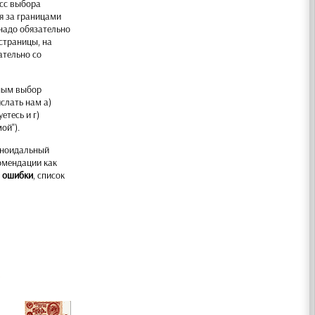
есс выбора
я за границами
надо обязательно
 страницы, на
ательно со
жным выбор
слать нам а)
етесь и г)
ой").
аноидальный
омендации как
) ошибки
, список