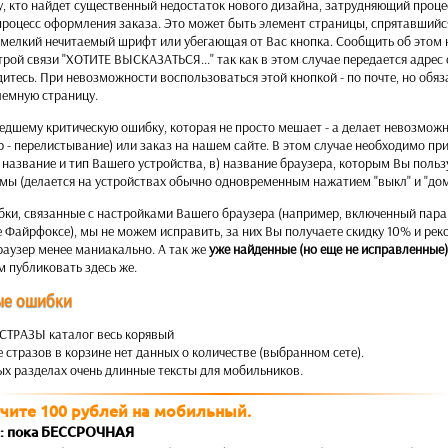
му, кто найдет существенный недостаток нового дизайна, затрудняющий проц
процесс оформления заказа. Это может быть элемент страницы, спрятавшийс
 мелкий нечитаемый шрифт или убегающая от Вас кнопка. Сообщить об этом 
трой связи "ХОТИТЕ ВЫСКАЗАТЬСЯ..." так как в этом случае передается адрес
итесь. При невозможности воспользоваться этой кнопкой - по почте, но обяз
лемную страницу.
шедшему критическую ошибку, которая не просто мешает - а делает невозмо
 - перелистывание) или заказ на нашем сайте. В этом случае необходимо при
) название и тип Вашего устройства, в) название браузера, которым Вы пользу
мы (делается на устройствах обычно одновременным нажатием "выкл" и "дом
ки, связанные с настройками Вашего браузера (например, включенный пар
Файрфоксе), мы не можем исправить, за них Вы получаете скидку 10% и рек
раузер менее маниакально. А так же
уже найденные (но еще не исправленные
 публиковать здесь же.
ые ошибки
 СТРАЗЫ каталог весь корявый
 стразов в корзине нет данных о количестве (выбранном сете).
ых разделах очень длинные тексты для мобильников.
чите 100 рублей на мобильный.
 пока БЕССРОЧНАЯ