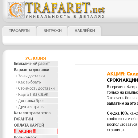
ТРАФАРЕТЫ
ВИТРАЖИ
НАКЛЕЙКИ
УСЛОВИЯ
Безналичный расчет
Варианты доставки
АКЦИЯ: Скид
Зоны доставки
СРОКИ АКЦИИ
Как выбрать
В середине Февра
Стоимость доставки
только на компью
Карта ПВЗ СДЭК
Это очень больш
Доставка 5post
заплатим за это 
Другие страны
Каталог трафаретов
Скидка 10%
: каж
сообщит нам об 
ГАРАНТИИ
воспользоваться 
ОПЛАТА КАРТОЙ
страницы.
!!! АКЦИИ !!!
Коды скидок