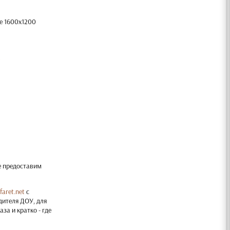
е 1600х1200
е предоставим
faret.net
с
дителя ДОУ, для
за и кратко - где