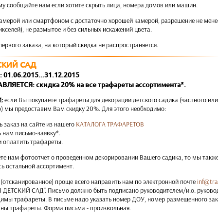
ому сообщайте нам если хотите скрыть лица, номера домов или машин.
камерой или смартфоном с достаточно хорошей камерой, разрешение не мене
пикселей), не размытое и без сильных искажений цвета.
первого заказа, на который скидка не распространяется.
СКИЙ САД
01.06.2015...31.12.2015
ЛЯЕТСЯ: скидка 20% на все трафареты ассортимента*.
:
если Вы покупаете трафареты для декорации детского садика (частного или
о) мы предоставим Вам скидку 20%. Для этого необходимо:
ь заказ на сайте из нашего
КАТАЛОГА ТРАФАРЕТОВ
 нам письмо-заявку*.
и оплатить трафареты.
ете нам фотоотчет о проведенном декорировании Вашего садика, то мы такж
сь остальной ассортимент.
 (отсканированное) проще всего направить нам по электронной почте
inf@tra
 ДЕТСКИЙ САД". Письмо должно быть подписано руководителем/и.о. руково
имы трафареты. В письме надо указать номер ДОУ, номер размещенного зака
аны трафареты. Форма письма - произвольная.