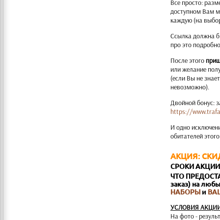
Все просто: разме
доступном Вам ме
каждую (на выбо
Ссылка должна 
про это подробно:
После этого
приш
или желание полу
(если Вы не знает
невозможно).
Двойной бонус: з
https://www.traf
И одно исключен
обитателей этого
АКЦИЯ: СКИ
СРОКИ АКЦИИ: 
ЧТО ПРЕДОСТАВ
заказ) на люб
НАБОРЫ
и
ВА
УСЛОВИЯ АКЦИИ
На фото - резул