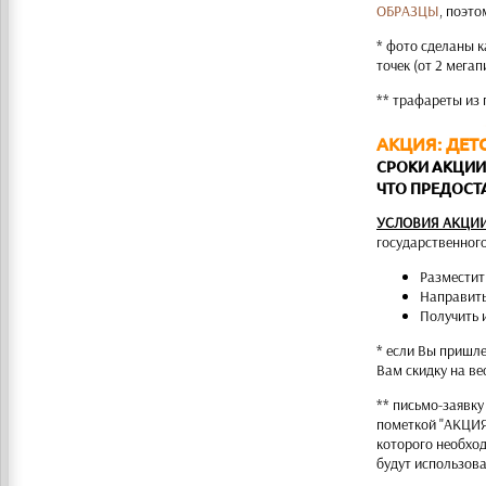
ОБРАЗЦЫ
, поэт
* фото сделаны 
точек (от 2 мега
** трафареты из 
АКЦИЯ: ДЕТ
СРОКИ АКЦИИ: 
ЧТО ПРЕДОСТАВ
УСЛОВИЯ АКЦИИ
государственног
Разместит
Направить
Получить 
* если Вы пришл
Вам скидку на ве
** письмо-заявку
пометкой "АКЦИЯ
которого необход
будут использов