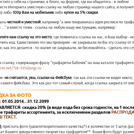
стите у себя на страничке, в блоге, на форуме, где вы общаетесь - в любом
сте Интернета уместную ссылку на любую страницу нашего сайта, и получит
р) либо
100р Вам на мобильник
либо
купон на 5% скидки
.
быть
честной и уместной
: например "а мне понравилась идея росписи по трафа
 ..." и вместо точек - ссылка на любую нашу инструкцию, например.'
лите нам ссылку на это место
, где появилась ссылка на нас, и Ваш выбор - 
чить код. Единственно что мы проверим - не закрывали ли Вы эту ссылку от
е, как это делается - то значит не закрывали, не беспокойтесь - сделать это с
а ссылку, содержащую фразу "трафареты бабочек" на наш каталог трафарето
aret.net/?id=395&lang=ru
ие:
не считаются, увы, ссылки на Фейсбуке
, так как эти ссылки не видит никто,
 самого фейсбука. Это как раз тот самый случай, когда ссылка закрыта от вне
ДКА ЗА ФОТО
01.05.2014...31.12.2099
ЛЯЕТСЯ: скидка 20% (в виде кода без срока годности, на 1 пос
ые трафареты ассортимента, за исключением разделов
РАСПРОД
Ш ТЕКСТ
.
:
прислать фото (удовлетворительного качества*) в количестве от 3 штук (ра
ьтат Вашего декоративного творчества трафаретом**. Ваши фото будут разм