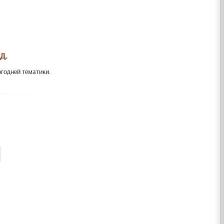
ОД
.
огодней тематики.