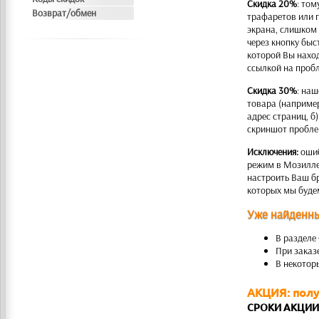
Скидка 20%
: то
Возврат/обмен
трафаретов или 
экрана, слишком
через кнопку быс
которой Вы наход
ссылкой на проб
Скидка 30%
: на
товара (например
адрес страниц, б
скриншот пробле
Исключения:
ошиб
режим в Мозилле 
настроить Ваш б
которых мы будем
Уже найденн
В разделе
При заказе
В некотор
АКЦИЯ: полу
СРОКИ АКЦИИ: