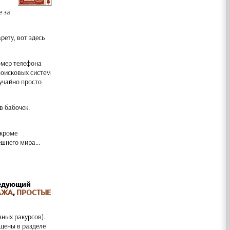
е за
рету, вот здесь
номер телефона
 поисковых систем
лучайно просто
в бабочек:
 кроме
шнего мира...
ледующий
АЖА
,
ПРОСТЫЕ
зных ракурсов).
ещены в разделе