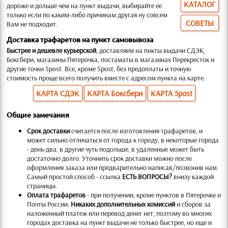
КАТАЛОГ
дороже и дольше чем на пункт выдачи, выбирайте ее
только если по каким-либо причинам другая ну совсем
СОВЕТЫ
Вам не подходит.
Доставка трафаретов на пункт самовывоза
Быстрее и дешевле курьерской
, доставляем на пнкты выдачи СДЭК,
Боксбери, магазины Пятерочка, постаматы в магазинах Перекресток и
другие точки 5post. Все, кроме 5post, без предоплаты и точную
стоимость проще всего получить вместе с адресом пункта на карте.
КАРТА СДЭК
КАРТА Боксбери
КАРТА 5post
Общие замечания
Срок доставки
считается после изготовления трафаретов, и
может сильно отличаться от города к городу, в некоторые города
- день-два, в другие чуть подольше, в удаленные может быть
достаточно долго. Уточнить срок доставки можно после
оформления заказа или предварительно написав/позвонив нам.
Самый простой способ - ссылка
ЕСТЬ ВОПРОСЫ?
внизу каждой
страницы.
Оплата трафаретов
- при получении, кроме пунктов в Пятерочке и
Почты России.
Никаких дополнительных комиссий
и сборов за
наложенный платеж или перевод денег нет, поэтому во многих
городах доставка на пункт выдачи не только быстрее, но еще и