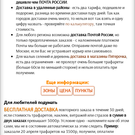
дешевле чем ПОЧТА РОССИИ
.
Доставка в удаленные районы
- есть два тарифа, подешевле и
подороже, разница во времени доставки пару дней. Так как
городов доставки очень много, то нельзя вот так взять и одну
цифру назвать - проверяйте
по калькулятору
, там точная
стоимость.
Для любого региона возможна
доставка Почтой России
, но
только предоплаченных заказов - с наложенным платежом
Почты мы больше не работаем. Отправим почтой даже по
Москве, если Вас не устраивает курьер или самовывоз.
Для малых селений и деревень
доставка в магазины Пятерочка
,
есть два ограничения - не пролезут очень большие трафареты
(больше 60см по меньшей стороне) и нельзя оплатить при
получении.
Еще информации:
ЗОНЫ
ЦЕНА
ПУНКТЫ
Для любителей подумать
БЕСПЛАТНАЯ ДОСТАВКА
повторного заказа в течение 30 дней,
если стоимость трафаретов, наклеек, витражей или стразов
в сумме в
двух заказах
превышает 5000р. Условие одно - напомните нам об этом
сами, мы не в состоянии автоматически за этим следить.
Пример:
заказали 20 апреля трафаретов на 3500р, получили, оплатили