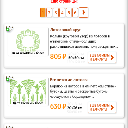
Еще страницы:
1
2
3
4
5
6
Лотосовый круг
Кольцо (круговой узор) из лотосов в
египетском стиле - больших
раскрывшихся цветков, полураскрытых...
↹ от 40x40см и более
40x40 см
805 ₽
ЕЩЕ РАЗМЕРЫ
50x50 см
И ВАРИАНТЫ
120x120 см
Египетские лотосы
Бордюр из лотосов в египетском стиле -
бутоны, цветы и раскрытые бутоны
чередуются в бордюрном...
↹ от 10x18см и более
10x18 см
630 ₽
ЕЩЕ РАЗМЕРЫ
20x36 см
И ВАРИАНТЫ
50x90 см