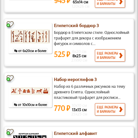
945 ₽
65x14 см
И ВАРИАНТЫ
120x26 см
Египетский бордюр 3
Бордюр в Египетском стиле. Однослойный
трафарет для декора с изображением
фигурок и символов с...
↹ от 6x20см и более
6x20 см
525 ₽
ЕЩЕ РАЗМЕРЫ
8x23 см
И ВАРИАНТЫ
27x90 см
Набор иероглифов 3
Набор из 6 различных рисунков на тему
древнего Египта. Однослойный
пластиковый трафарет для росписи...
↹ от 10x10см и более
10x10 см
770 ₽
ЕЩЕ РАЗМЕРЫ
13x13 см
И ВАРИАНТЫ
25x25 см
Египетский алфавит