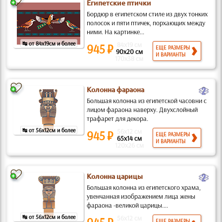
Египетские птички
Бордюр в египетском стиле из двух тонких
полосок и пяти птичек, порхающих между
ними. На картинке...
↹ от 84x19см и более
84x19 см
945 ₽
ЕЩЕ РАЗМЕРЫ
90x20 см
И ВАРИАНТЫ
170x38 см
b
Колонна фараона
Большая колонна из египетской часовни с
лицом фараона наверху. Двухслойный
трафарет для декора.
↹ от 56x12см и более
56x12 см
945 ₽
ЕЩЕ РАЗМЕРЫ
65x14 см
И ВАРИАНТЫ
120x26 см
b
Колонна царицы
Большая колонна из египетского храма,
увенчанная изображением лица жены
фараона -великой царицы....
↹ от 56x12см и более
56x12 см
ЕЩЕ РАЗМЕРЫ