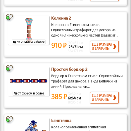
Колонна 2
Колонна в Египетском стиле.
Однослойный трафарет для декора из
одной или нескольких частей (зависит...
↹ от 20x61см и более
20x61 см
910 ₽
ЕЩЕ РАЗМЕРЫ
23x71 см
И ВАРИАНТЫ
56x171 см
Простой бордюр 2
Бордюр в Египетском стиле. Однослойный
трафарет для декора в виде цепочки из
линий. Предназначен...
↹ от 3x32см и более
3x32 см
385 ₽
ЕЩЕ РАЗМЕРЫ
6x64 см
И ВАРИАНТЫ
8x85 см
Египтянка
Коленопреклоненная египетская