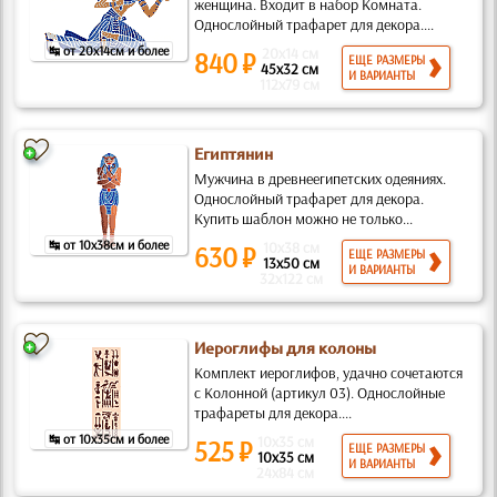
женщина. Входит в набор Комната.
Однослойный трафарет для декора....
↹ от 20x14см и более
20x14 см
840 ₽
ЕЩЕ РАЗМЕРЫ
45x32 см
И ВАРИАНТЫ
112x79 см
Египтянин
Мужчина в древнеегипетских одеяниях.
Однослойный трафарет для декора.
Купить шаблон можно не только...
↹ от 10x38см и более
10x38 см
630 ₽
ЕЩЕ РАЗМЕРЫ
13x50 см
И ВАРИАНТЫ
32x122 см
Иероглифы для колоны
Комплект иероглифов, удачно сочетаются
с Колонной (артикул 03). Однослойные
трафареты для декора....
↹ от 10x35см и более
10x35 см
525 ₽
ЕЩЕ РАЗМЕРЫ
10x35 см
И ВАРИАНТЫ
24x84 см