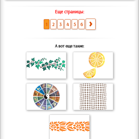
Еще страницы:
1
2
3
4
5
6
А вот еще такие: