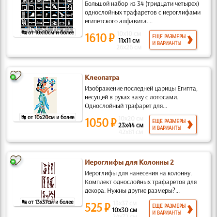
Большой набор из 34 (тридцати четырех)
однослойных трафаретов с иероглифами
египетского алфавита....
↹ от 10x10см и более
10x10 см
1610 ₽
ЕЩЕ РАЗМЕРЫ
11x11 см
И ВАРИАНТЫ
26x26 см
Клеопатра
Изображение последней царицы Египта,
несущей в руках вазу с лотосами.
Однослойный трафарет для...
↹ от 10x20см и более
10x20 см
1050 ₽
ЕЩЕ РАЗМЕРЫ
23x44 см
И ВАРИАНТЫ
42x81 см
Иероглифы для Колонны 2
Иероглифы для нанесения на колонну.
Комплект однослойных трафаретов для
декора. Нужны другие размеры?...
↹ от 13x37см и более
13x37 см
525 ₽
ЕЩЕ РАЗМЕРЫ
10x30 см
И ВАРИАНТЫ
24x72 см