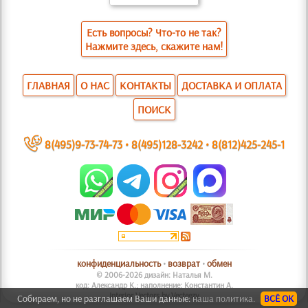
Есть вопросы? Что-то не так?
Нажмите здесь, скажите нам!
ГЛАВНАЯ
О НАС
КОНТАКТЫ
ДОСТАВКА И ОПЛАТА
ПОИСК
~
8(495)9-73-74-73
•
8(495)128-3242
•
8(812)425-245-1
конфиденциальность
•
возврат
•
обмен
© 2006-2026 дизайн: Наталья М.
код: Александр К.; наполнение: Константин А.
Interior Vectors by Vecteezy
Собираем, но не разглашаем Ваши данные:
наша политика.
ВСЁ ОК