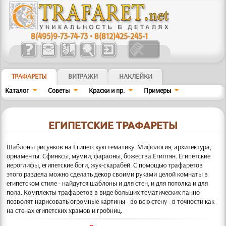
8(495)9-73-74-73
•
8(812)425-245-1
ТРАФАРЕТЫ
ВИТРАЖИ
НАКЛЕЙКИ
Каталог
Советы
Краски и пр.
Примеры
ЕГИПЕТСКИЕ ТРАФАРЕТЫ
Шаблоны рисунков на Египетскую тематику. Мифология, архитектура,
орнаменты. Сфинксы, мумии, фараоны, божества Египтян.
Египетские
иероглифы, египетские боги, жук-скарабей. С помощью трафаретов
этого раздела можно сделать декор своими руками целой комнаты в
египетском стиле - найдутся шаблоны и для стен, и для потолка и для
пола. Комплекты трафаретов в виде больших тематических панно
позволят нарисовать огромные картины - во всю стену - в точности как
на стенах египетских храмов и гробниц.