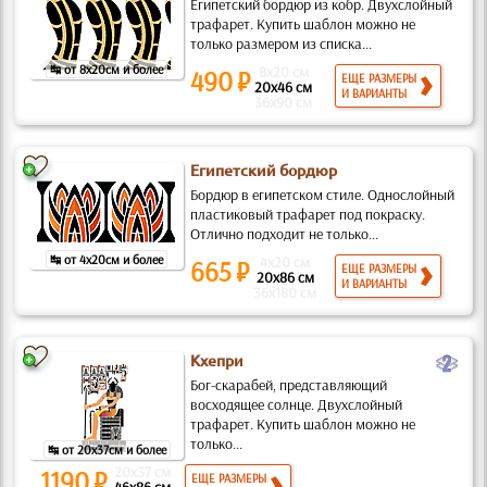
Египетский бордюр из кобр. Двухслойный
трафарет. Купить шаблон можно не
только размером из списка...
↹ от 8x20см и более
8x20 см
490 ₽
ЕЩЕ РАЗМЕРЫ
20x46 см
И ВАРИАНТЫ
36x90 см
Египетский бордюр
Бордюр в египетском стиле. Однослойный
пластиковый трафарет под покраску.
Отлично подходит не только...
↹ от 4x20см и более
4x20 см
665 ₽
ЕЩЕ РАЗМЕРЫ
20x86 см
И ВАРИАНТЫ
36x180 см
b
Кхепри
Бог-скарабей, представляющий
восходящее солнце. Двухслойный
трафарет. Купить шаблон можно не
только...
↹ от 20x37см и более
20x37 см
1190 ₽
ЕЩЕ РАЗМЕРЫ