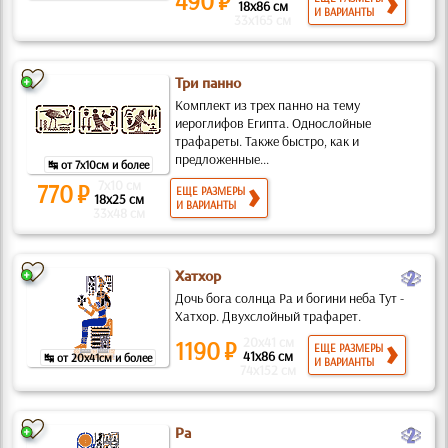
490 ₽
18x86 см
И ВАРИАНТЫ
33x165 см
Три панно
Комплект из трех панно на тему
иероглифов Египта. Однослойные
трафареты. Также быстро, как и
предложенные...
↹ от 7x10см и более
7x10 см
770 ₽
ЕЩЕ РАЗМЕРЫ
18x25 см
И ВАРИАНТЫ
33x48 см
b
Хатхор
Дочь бога солнца Ра и богини неба Тут -
Хатхор. Двухслойный трафарет.
20x41 см
1190 ₽
ЕЩЕ РАЗМЕРЫ
41x86 см
↹ от 20x41см и более
И ВАРИАНТЫ
74x152 см
b
Ра