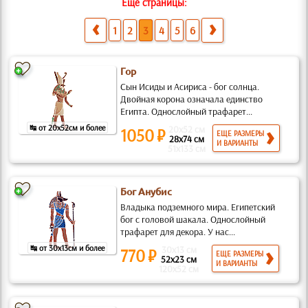
Еще страницы:
1
2
3
4
5
6
Гор
Сын Исиды и Асириса - бог солнца.
Двойная корона означала единство
Египта. Однослойный трафарет...
↹ от 20x52см и более
20x52 см
1050 ₽
ЕЩЕ РАЗМЕРЫ
28x74 см
И ВАРИАНТЫ
51x133 см
Бог Анубис
Владыка подземного мира. Египетский
бог с головой шакала. Однослойный
трафарет для декора. У нас...
↹ от 30x13см и более
30x13 см
770 ₽
ЕЩЕ РАЗМЕРЫ
52x23 см
И ВАРИАНТЫ
120x52 см