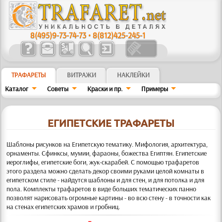
8(495)9-73-74-73
•
8(812)425-245-1
ТРАФАРЕТЫ
ВИТРАЖИ
НАКЛЕЙКИ
Каталог
Советы
Краски и пр.
Примеры
ЕГИПЕТСКИЕ ТРАФАРЕТЫ
Шаблоны рисунков на Египетскую тематику. Мифология, архитектура,
орнаменты. Сфинксы, мумии, фараоны, божества Египтян.
Египетские
иероглифы, египетские боги, жук-скарабей. С помощью трафаретов
этого раздела можно сделать декор своими руками целой комнаты в
египетском стиле - найдутся шаблоны и для стен, и для потолка и для
пола. Комплекты трафаретов в виде больших тематических панно
позволят нарисовать огромные картины - во всю стену - в точности как
на стенах египетских храмов и гробниц.