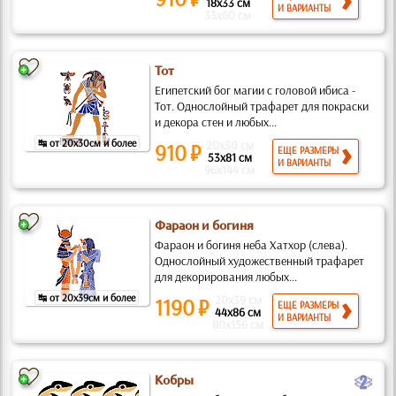
18x33 см
И ВАРИАНТЫ
33x60 см
Тот
Египетский бог магии с головой ибиса -
Тот. Однослойный трафарет для покраски
и декора стен и любых...
↹ от 20x30см и более
20x30 см
910 ₽
ЕЩЕ РАЗМЕРЫ
53x81 см
И ВАРИАНТЫ
96x144 см
Фараон и богиня
Фараон и богиня неба Хатхор (слева).
Однослойный художественный трафарет
для декорирования любых...
↹ от 20x39см и более
20x39 см
1190 ₽
ЕЩЕ РАЗМЕРЫ
44x86 см
И ВАРИАНТЫ
80x156 см
b
Кобры