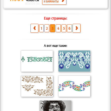
46x86 см
И ВАРИАНТЫ
83x154 см
Еще страницы:
1
2
3
4
5
6
А вот еще такие: