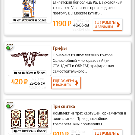
Египетский бог солнца Ра. Двухслойный
трафарет. У нас свое производство,
поэтому Вы можете купить...
↹ от 20x37см и более
20x37 см
1190 ₽
ЕЩЕ РАЗМЕРЫ
46x86 см
И ВАРИАНТЫ
83x154 см
Грифы
Орнамент из двух летящих грифов.
Однослойный многоразовый (тип
СТАНДАРТ и ОБЪЕМ) трафарет для
самостоятельного...
↹ от 8x20см и более
8x20 см
420 ₽
ЕЩЕ РАЗМЕРЫ
23x56 см
И ВАРИАНТЫ
42x105 см
Три свитка
Комплект из трех картушей, орнаментов в
виде свитков. Три однослойных
трафарета. Мы производим...
↹ от 10x18см и более
10x18 см
910 ₽
ЕЩЕ РАЗМЕРЫ