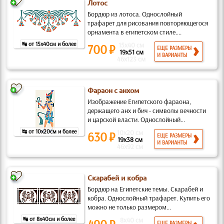
Лотос
Бордюр из лотоса. Однослойный
трафарет для рисования повторяющегося
орнамента в египетском стиле....
↹ от 15x40см и более
15x40 см
700 ₽
ЕЩЕ РАЗМЕРЫ
19x51 см
И ВАРИАНТЫ
46x123 см
Фараон с анхом
Изображение Египетского фараона,
держащего анх и бич - символы вечности
и царской власти. Однослойный...
↹ от 10x20см и более
10x20 см
630 ₽
ЕЩЕ РАЗМЕРЫ
19x38 см
И ВАРИАНТЫ
46x92 см
Скарабей и кобра
Бордюр на Египетские темы. Скарабей и
кобра. Однослойный трафарет. Купить его
можно не только размером...
↹ от 8x40см и более
8x40 см
ЕЩЕ РАЗМЕРЫ