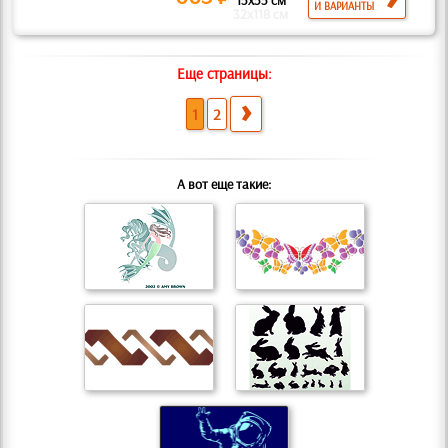
15x55 см
И ВАРИАНТЫ
32x118 см
Еще страницы:
1
2
А вот еще такие: