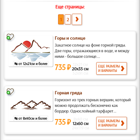
Еще страницы:
1
2
Горы и солнце
Закатное солнце на фоне горной гряды.
Две горы, отражающиеся в воде, и между
ними - большое солнце....
↹ от 12x21см и более
12x21 см
735 ₽
ЕЩЕ РАЗМЕРЫ
20x35 см
И ВАРИАНТЫ
52x91 см
Горная гряда
Горизонт из трех горных вершин, который
можно продолжать бесконечно как
бордюр. Однослойный тарфарет...
↹ от 8x40см и более
8x40 см
735 ₽
ЕЩЕ РАЗМЕРЫ
12x60 см
И ВАРИАНТЫ
24x119 см