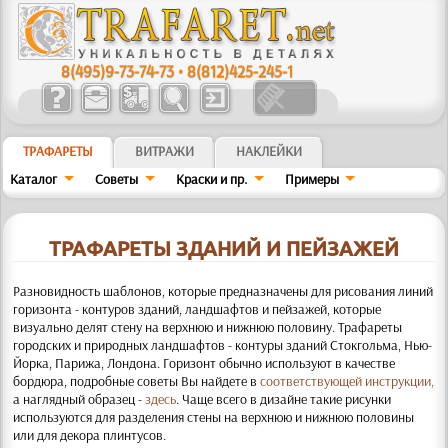
8(495)9-73-74-73
•
8(812)425-245-1
ТРАФАРЕТЫ
ВИТРАЖИ
НАКЛЕЙКИ
Каталог
Советы
Краски и пр.
Примеры
ТРАФАРЕТЫ ЗДАНИЙ И ПЕЙЗАЖЕЙ
Разновидность шаблонов, которые предназначены для рисования линий
горизонта - контуров зданий, ландшафтов и пейзажей
, которые
визуально делят стену на верхнюю и нижнюю половину. Трафареты
городских и природных ландшафтов - контуры зданий Стокгольма, Нью-
Йорка, Парижа, Лондона. Горизонт обычно используют в качестве
бордюра, подробные советы Вы найдете в
соответствующей инструкции,
а наглядный образец -
здесь
. Чаще всего в дизайне такие рисунки
используются для разделения стены на верхнюю и нижнюю половины
или для декора плинтусов
.