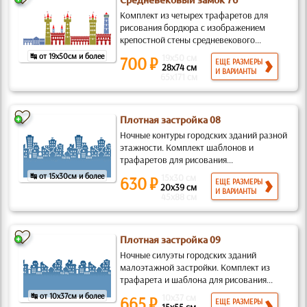
Средневековый замок 7б
Комплект из четырех трафаретов для
рисования бордюра с изображением
крепостной стены средневекового...
↹ от 19x50см и более
19x50 см
700 ₽
ЕЩЕ РАЗМЕРЫ
28x74 см
И ВАРИАНТЫ
65x171 см
Плотная застройка 08
Ночные контуры городских зданий разной
этажности. Комплект шаблонов и
трафаретов для рисования...
↹ от 15x30см и более
15x30 см
630 ₽
ЕЩЕ РАЗМЕРЫ
20x39 см
И ВАРИАНТЫ
45x88 см
Плотная застройка 09
Ночные силуэты городских зданий
малоэтажной застройки. Комплект из
трафарета и шаблона для рисования...
↹ от 10x37см и более
10x37 см
665 ₽
ЕЩЕ РАЗМЕРЫ