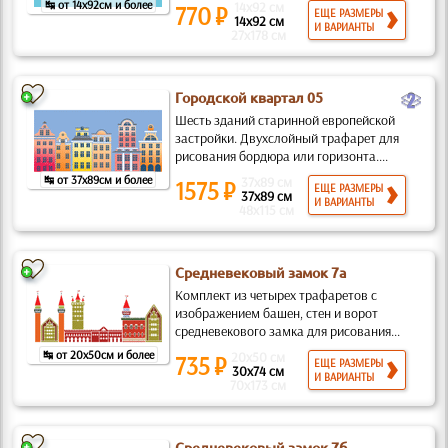
↹ от 14x92см и более
14x92 см
770 ₽
ЕЩЕ РАЗМЕРЫ
14x92 см
И ВАРИАНТЫ
27x178 см
b
Городской квартал 05
Шесть зданий старинной европейской
застройки. Двухслойный трафарет для
рисования бордюра или горизонта....
↹ от 37x89см и более
37x89 см
1575 ₽
ЕЩЕ РАЗМЕРЫ
37x89 см
И ВАРИАНТЫ
48x115 см
Средневековый замок 7а
Комплект из четырех трафаретов с
изображением башен, стен и ворот
средневекового замка для рисования...
↹ от 20x50см и более
20x50 см
735 ₽
ЕЩЕ РАЗМЕРЫ
30x74 см
И ВАРИАНТЫ
70x173 см