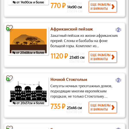
↹ от 14x90см и более
14x90 см
770 ₽
ЕЩЕ РАЗМЕРЫ
14x90 см
И ВАРИАНТЫ
27x174 см
b
Африканский пейзаж
Закатный пейзаж из жизни африканских
прерий. Слоны и баобабы на фоне
большой горы. Комплект из...
↹ от 20x68см и более
20x68 см
1120 ₽
ЕЩЕ РАЗМЕРЫ
25x85 см
И ВАРИАНТЫ
35x118 см
b
Ночной Стокгольм
Силуэты ночных трехэтажных домов,
подходящие многим европейским
городкам, не только Стокгольму....
↹ от 20x37см и более
20x37 см
735 ₽
ЕЩЕ РАЗМЕРЫ
25x46 см
И ВАРИАНТЫ
65x118 см