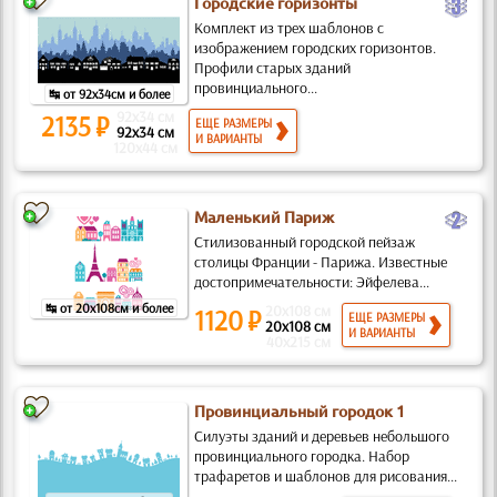
c
Городские горизонты
Комплект из трех шаблонов с
изображением городских горизонтов.
Профили старых зданий
провинциального...
↹ от 92x34см и более
92x34 см
2135 ₽
ЕЩЕ РАЗМЕРЫ
92x34 см
И ВАРИАНТЫ
120x44 см
b
Маленький Париж
Стилизованный городской пейзаж
столицы Франции - Парижа. Известные
достопримечательности: Эйфелева...
↹ от 20x108см и более
20x108 см
1120 ₽
ЕЩЕ РАЗМЕРЫ
20x108 см
И ВАРИАНТЫ
40x215 см
Провинциальный городок 1
Силуэты зданий и деревьев небольшого
провинциального городка. Набор
трафаретов и шаблонов для рисования...