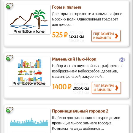
Горы и пальма
Две горы на горизонте и пальма на фоне
морских волн. Однослойный трафарет
для декора.
↹ от 8x16см и более
8x16 см
525 ₽
ЕЩЕ РАЗМЕРЫ
12x23 см
И ВАРИАНТЫ
46x89 см
b
Маленький Нью-Йорк
Набор из трех двухслойных трафаретов с
изображением небоскребов, деревьев,
машин, фонарей, закусочной...
↹ от 15x38см и более
15x38 см
1400 ₽
ЕЩЕ РАЗМЕРЫ
20x50 см
И ВАРИАНТЫ
45x113 см
Провинциальный городок 2
Шаблон для рисования контуров домов
провинциального зимнего городка.
Комплект из двух шаблонов....