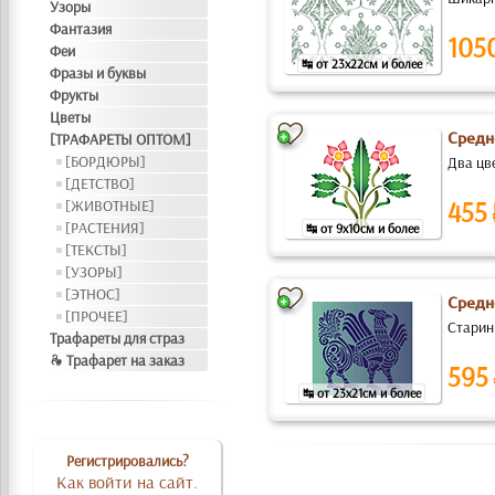
Узоры
Фантазия
105
Феи
↹ от 23x22см и более
Фразы и буквы
Фрукты
Цветы
[ТРАФАРЕТЫ ОПТОМ]
Средн
[БОРДЮРЫ]
Два цв
[ДЕТСТВО]
455
[ЖИВОТНЫЕ]
[РАСТЕНИЯ]
↹ от 9x10см и более
[ТЕКСТЫ]
[УЗОРЫ]
[ЭТНОС]
Средн
[ПРОЧЕЕ]
Старин
Трафареты для страз
❧ Трафарет на заказ
595
↹ от 23x21см и более
Регистрировались?
Как войти на сайт.