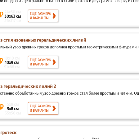
 бордюр из центрального панно в стиле гротеск и двух рамок - сверху и сниз
24x50 см
 ₽
ЕЩЕ РАЗМЕРЫ
30x63 см
И ВАРИАНТЫ
56x117 см
из стилизованных геральдических лилий
ельный узор древних греков дополнен простыми геометрическими фигурами. 
10x10 см
 ₽
ЕЩЕ РАЗМЕРЫ
10x9 см
И ВАРИАНТЫ
91x86 см
из геральдических лилий 2
ственно обработанный узор древних греков стал более простым и четким. Од
5x8 см
 ₽
ЕЩЕ РАЗМЕРЫ
5x8 см
И ВАРИАНТЫ
35x56 см
 гротеск