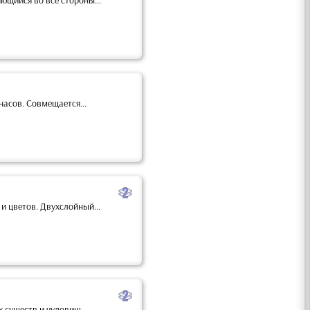
ющийся во все стороны...
насов. Совмещается...
b
и цветов. Двухслойный...
b
существ и чудовищ....