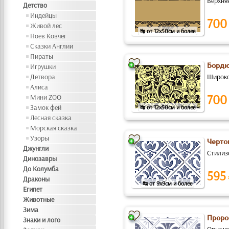
Верхняя
Детство
Индейцы
700
Живой лес
↹ от 12x50см и более
Ноев Ковчег
Сказки Англии
Пираты
Бордю
Игрушки
Детвора
Широко
Алиса
700
Мини ZOO
Замок фей
↹ от 12x50см и более
Лесная сказка
Морская сказка
Узоры
Черто
Джунгли
Стилиз
Динозавры
До Колумба
595
Драконы
↹ от 9x9см и более
Египет
Животные
Зима
Проро
Знаки и лого