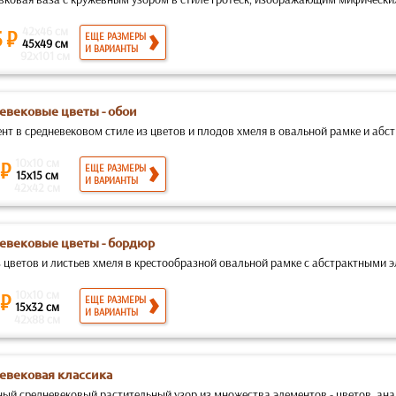
42x46 см
5 ₽
ЕЩЕ РАЗМЕРЫ
45x49 см
И ВАРИАНТЫ
92x101 см
евековые цветы - обои
нт в средневековом стиле из цветов и плодов хмеля в овальной рамке и абст
10x10 см
 ₽
ЕЩЕ РАЗМЕРЫ
15x15 см
И ВАРИАНТЫ
42x42 см
евековые цветы - бордюр
 цветов и листьев хмеля в крестообразной овальной рамке с абстрактными эл
10x10 см
 ₽
ЕЩЕ РАЗМЕРЫ
15x32 см
И ВАРИАНТЫ
42x88 см
евековая классика
ый средневековый растительный узор из множества элементов - цветов, анана