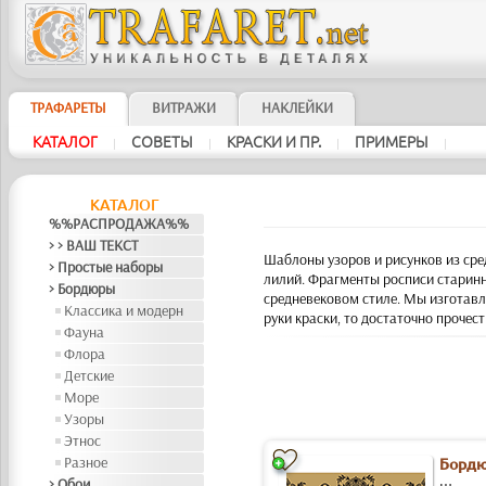
ТРАФАРЕТЫ
ВИТРАЖИ
НАКЛЕЙКИ
КАТАЛОГ
СОВЕТЫ
КРАСКИ И ПР.
ПРИМЕРЫ
|
|
|
|
КАТАЛОГ
%%РАСПРОДАЖА%%
> > ВАШ ТЕКСТ
Шаблоны узоров и рисунков из сре
> Простые наборы
лилий.
Фрагменты росписи старинны
> Бордюры
средневековом стиле. Мы изготавл
Классика и модерн
руки краски, то достаточно прочес
Фауна
Флора
Детские
Море
Узоры
Этнос
Разное
Бордю
> Обои