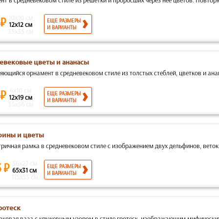
т в средневековом стиле из решетки и проросших через нее цветов. Повторя
10x10 см
 ₽
ЕЩЕ РАЗМЕРЫ
12x12 см
И ВАРИАНТЫ
35x35 см
евековые цветы и ананасы
яющийся орнамент в средневековом стиле из толстых стеблей, цветков и ана
6x10 см
 ₽
ЕЩЕ РАЗМЕРЫ
12x19 см
И ВАРИАНТЫ
35x56 см
ины и цветы
ричная рамка в средневековом стиле с изображением двух дельфинов, веток 
56x27 см
5 ₽
ЕЩЕ РАЗМЕРЫ
65x31 см
И ВАРИАНТЫ
115x55 см
ротеск
вковая ваза с кружевным узором в стиле гротеск, изображающим мифических 