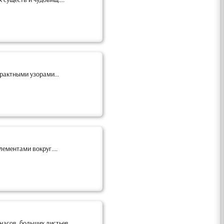
рактными узорами...
ементами вокруг....
сов, больших листьев,...