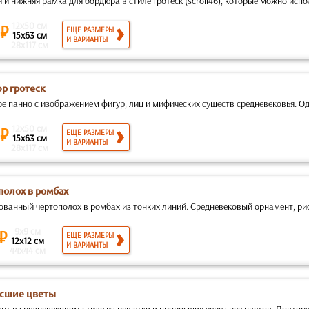
 и нижняя рамка для бордюра в стиле гротеск (scroll46), которые можно испо
12x50 см
 ₽
ЕЩЕ РАЗМЕРЫ
15x63 см
И ВАРИАНТЫ
28x117 см
р гротеск
е панно с изображением фигур, лиц и мифических существ средневековья. Од
12x50 см
 ₽
ЕЩЕ РАЗМЕРЫ
15x63 см
И ВАРИАНТЫ
28x117 см
полох в ромбах
ованный чертополох в ромбах из тонких линий. Средневековый орнамент, рис
9x9 см
 ₽
ЕЩЕ РАЗМЕРЫ
12x12 см
И ВАРИАНТЫ
44x44 см
сшие цветы