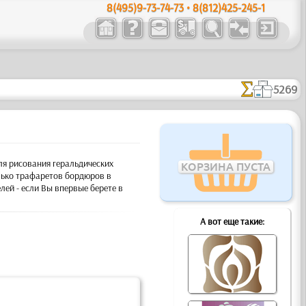
8(495)9-73-74-73 • 8(812)425-245-1
5269
ля рисования геральдических
КОРЗИНА ПУСТА
лько трафаретов бордюров в
ей - если Вы впервые берете в
А вот еще такие: