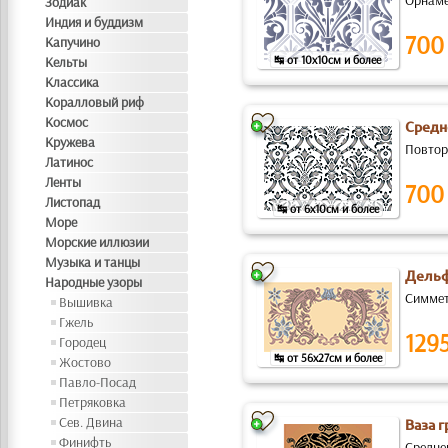
Орнамен
Зодиак
Индия и буддизм
700
Капучино
↹ от 10x10см и более
Кельты
Классика
Коралловый риф
Космос
Средн
Кружева
Повтор
Латинос
Ленты
700
Листопад
↹ от 6x10см и более
Море
Морские иллюзии
Музыка и танцы
Дельф
Народные узоры
Симмет
Вышивка
Гжель
129
Городец
↹ от 56x27см и более
Жостово
Павло-Посад
Петряковка
Сев. Двина
Ваза г
Финифть
Средне