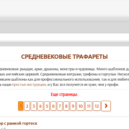
СРЕДНЕВЕКОВЫЕ ТРАФАРЕТЫ
дневековья: рыцари, арки, драконы, монстры и чудовища. Много шаблонов д
х английских церквей. Средневековые витражи, грифоны и горгульи. Неско
иваем шаблоны как для профессионального использования, так и для любител
ть наши
простые инструкции
, и у Вас все получится не хуже, чем у профи.
Еще страницы:
1
2
3
4
5
6
7
8
9
10
11
12
р с рамкой гортеск