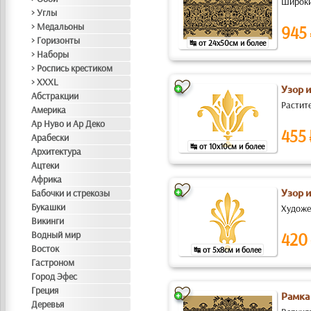
Широкий
> Углы
> Медальоны
945
> Горизонты
↹ от 24x50см и более
> Наборы
> Роспись крестиком
> XXXL
Узор 
Абстракции
Растит
Америка
Ар Нуво и Ар Деко
455
Арабески
↹ от 10x10см и более
Архитектура
Ацтеки
Африка
Бабочки и стрекозы
Узор 
Букашки
Художе
Викинги
Водный мир
420
Восток
↹ от 5x8см и более
Гастроном
Город Эфес
Греция
Рамка
Деревья