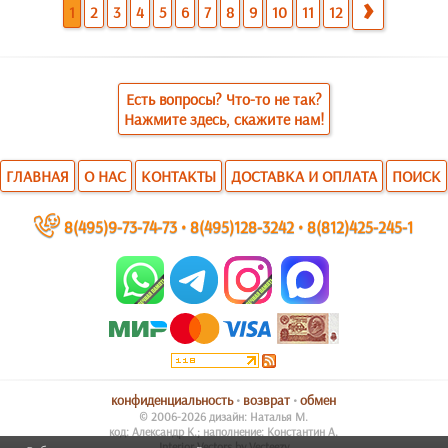
1
2
3
4
5
6
7
8
9
10
11
12
Есть вопросы? Что-то не так?
Нажмите здесь, скажите нам!
ГЛАВНАЯ
О НАС
КОНТАКТЫ
ДОСТАВКА И ОПЛАТА
ПОИСК
~
8(495)9-73-74-73
•
8(495)128-3242
•
8(812)425-245-1
конфиденциальность
•
возврат
•
обмен
© 2006-2026 дизайн: Наталья М.
код: Александр К.; наполнение: Константин А.
Interior Vectors by Vecteezy