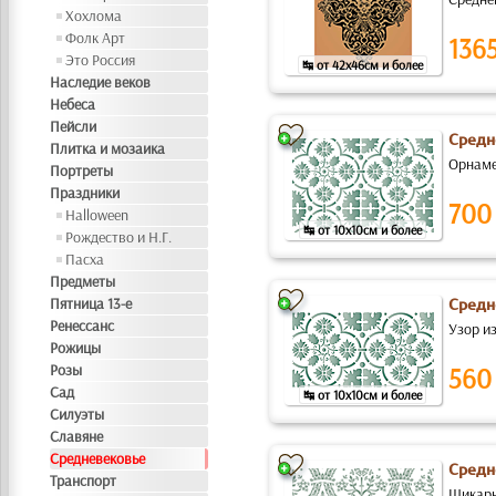
Хохлома
Фолк Арт
136
Это Россия
↹ от 42x46см и более
Наследие веков
Небеса
Пейсли
Средн
Плитка и мозаика
Орнаме
Портреты
Праздники
700
Halloween
↹ от 10x10см и более
Рождество и Н.Г.
Пасха
Предметы
Пятница 13-е
Средн
Ренессанс
Узор из
Рожицы
Розы
560
Сад
↹ от 10x10см и более
Силуэты
Славяне
Средневековье
Средн
Транспорт
Шикарн