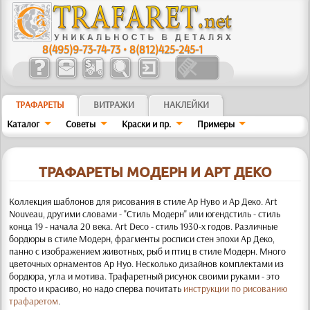
8(495)9-73-74-73
•
8(812)425-245-1
ТРАФАРЕТЫ
ВИТРАЖИ
НАКЛЕЙКИ
Каталог
Советы
Краски и пр.
Примеры
ТРАФАРЕТЫ МОДЕРН И АРТ ДЕКО
Коллекция шаблонов для рисования в стиле Ар Нуво и Ар Деко. Art
Nouveau, другими словами - "Стиль Модерн"
или югендстиль - стиль
конца 19 - начала 20 века. Art Deco - стиль 1930-х годов. Различные
бордюры в стиле Модерн, фрагменты росписи стен эпохи Ар Деко,
панно с изображением животных, рыб и птиц в стиле Модерн. Много
цветочных орнаментов Ар Нуо. Несколько дизайнов комплектами из
бордюра, угла и мотива. Трафаретный рисунок своими руками - это
просто и красиво, но надо сперва почитать
инструкции по рисованию
трафаретом
.