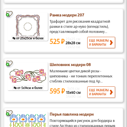
Рамка модерн 207
Трафарет для рисования квадратной
рамки в стиле ар-нуво (югендстиль),
представляющий собой половину...
↹ от 25x25см и более
25x25 см
525 ₽
ЕЩЕ РАЗМЕРЫ
28x28 см
И ВАРИАНТЫ
72x72 см
Шиповник модерн 08
Маленькие цветки дикой розы -
шиповника - ни тонких переплетенных
стеблях стилизованные под Ар...
↹ от 5x14см и более
5x14 см
595 ₽
ЕЩЕ РАЗМЕРЫ
15x40 см
И ВАРИАНТЫ
34x90 см
Перья павлина модерн
Повторяющийся рисунок для бордюра в
стиле Ар Нуво из стилизованных перьев