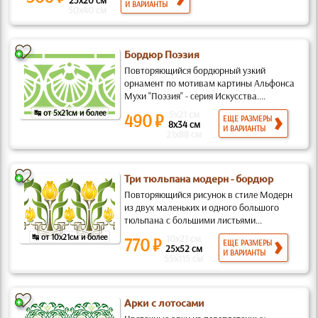
25x20 см
И ВАРИАНТЫ
50x40 см
Бордюр Поэзия
Повторяющийся бордюрный узкий
орнамент по мотивам картины Альфонса
Мухи "Поэзия" - серия Искусства....
↹ от 5x21см и более
5x21 см
490 ₽
ЕЩЕ РАЗМЕРЫ
8x34 см
И ВАРИАНТЫ
21x88 см
Три тюльпана модерн - бордюр
Повторяющийся рисунок в стиле Модерн
из двух маленьких и одного большого
тюльпана с большими листьями...
↹ от 10x21см и более
10x21 см
770 ₽
ЕЩЕ РАЗМЕРЫ
25x52 см
И ВАРИАНТЫ
55x115 см
Арки с лотосами