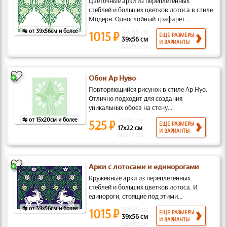
Цветочные арки из переплетенных
стеблей и больших цветков лотоса в стиле
Модерн. Однослойный трафарет...
↹ от 39x56см и более
39x56 см
1015 ₽
ЕЩЕ РАЗМЕРЫ
39x56 см
И ВАРИАНТЫ
63x90 см
Обои Ар Нуво
Повторяющийся рисунок в стиле Ар Нуо.
Отлично подходит для создания
уникальных обоев на стену....
↹ от 15x20см и более
15x20 см
525 ₽
ЕЩЕ РАЗМЕРЫ
17x22 см
И ВАРИАНТЫ
60x77 см
Арки с лотосами и единорогами
Кружевные арки из переплетенных
стеблей и больших цветков лотоса. И
единороги, стоящие под этими...
↹ от 39x56см и более
39x56 см
1015 ₽
ЕЩЕ РАЗМЕРЫ
39x56 см
И ВАРИАНТЫ
63x90 см