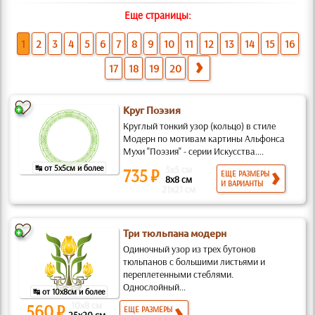
Еще страницы:
1
2
3
4
5
6
7
8
9
10
11
12
13
14
15
16
17
18
19
20
Круг Поэзия
Круглый тонкий узор (кольцо) в стиле
Модерн по мотивам картины Альфонса
Мухи "Поэзия" - серии Искусства....
↹ от 5x5см и более
5x5 см
735 ₽
ЕЩЕ РАЗМЕРЫ
8x8 см
И ВАРИАНТЫ
21x21 см
Три тюльпана модерн
Одиночный узор из трех бутонов
тюльпанов с большими листьями и
переплетенными стеблями.
Однослойный...
↹ от 10x8см и более
10x8 см
560 ₽
ЕЩЕ РАЗМЕРЫ