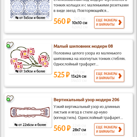
тонких кольцах и с маленькими розетками
в виде звезд. Повторяющийся...
↹ от 5x5см и более
5x5 см
560 ₽
ЕЩЕ РАЗМЕРЫ
10x10 см
И ВАРИАНТЫ
42x42 см
Малый шиповник модерн 08
Половина целого узора из маленького
шиповника на изогнутых тонких стеблях.
Однослойный трафарет...
↹ от 5x9см и более
5x9 см
525 ₽
ЕЩЕ РАЗМЕРЫ
15x24 см
И ВАРИАНТЫ
34x55 см
Вертикальный узор модерн 206
Узкий вертикальный узор из длинных
листьев и ягод в стиле ар-нуво
(югендстиль). Однослойный трафарет...
↹ от 22x6см и более
22x6 см
560 ₽
ЕЩЕ РАЗМЕРЫ
28x7 см
И ВАРИАНТЫ
72x19 см