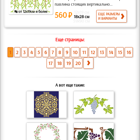
павлина стоящих вертикально...
↹ от 12x19см и более
12x19 см
560 ₽
ЕЩЕ РАЗМЕРЫ
18x28 см
И ВАРИАНТЫ
59x90 см
Еще страницы:
1
2
3
4
5
6
7
8
9
10
11
12
13
14
15
16
17
18
19
20
А вот еще такие: