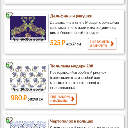
Дельфины и ракушки
Да дельфина в стиле Модерн с большими
хвостами и пять маленьких ракушек под
ними. Однослойный трафарет...
↹ от 46x37см и более
46x37 см
525 ₽
ЕЩЕ РАЗМЕРЫ
46x37 см
И ВАРИАНТЫ
90x72 см
Тюльпаны модерн 208
Повторяющийся обойный рисунок
(совмещается сам с собой для
многократного повторения) из
стилизованных...
↹ от 20x16см и более
20x16 см
980 ₽
ЕЩЕ РАЗМЕРЫ
50x40 см
И ВАРИАНТЫ
115x91 см
Чертополох в кольцах
Стилизованный под модерн чертополох в