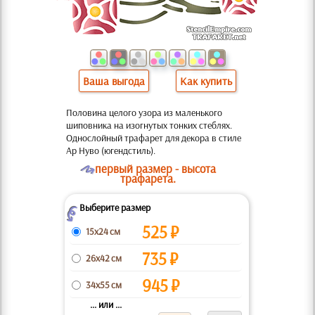
Ваша выгода
Как купить
Половина целого узора из маленького
шиповника на изогнутых тонких стеблях.
Однослойный трафарет для декора в стиле
Ар Нуво (югендстиль).
O
первый размер - высота
трафарета.
Выберите размер
Z
525
₽
15x24 см
735
₽
26x42 см
945
₽
34x55 см
... или ...