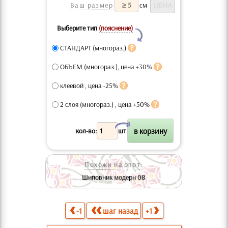
Ваш размер
см
Выберите тип
(пояснение)
Y
СТАНДАРТ (многораз.)
ОБЪЕМ (многораз.), цена +30%
клеевой , цена -25%
2 слоя (многораз.) , цена +50%
X
кол-во:
шт.
Похожи на этот:
Шиповник модерн 08
-1
шаг назад
+1