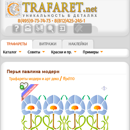
8(495)9-73-74-73
•
8(812)425-245-1
ТРАФАРЕТЫ
ВИТРАЖИ
НАКЛЕЙКИ
Каталог
Советы
Краски и пр.
Примеры
Перья павлина модерн
/
Трафареты модерн и арт деко
ffpd110
a