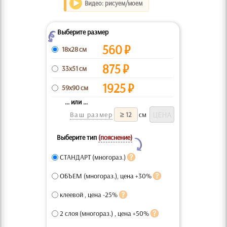
Видео: рисуем/моем
Выберите размер
Z
560
₽
18x28 см
875
₽
33x51 см
1925
₽
59x90 см
... или ...
Ваш размер
см
Выберите тип
(пояснение)
Y
СТАНДАРТ (многораз.)
ОБЪЕМ (многораз.), цена +30%
клеевой , цена -25%
2 слоя (многораз.) , цена +50%