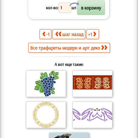
X
кол-во:
шт.
-1
шаг назад
+1
Все трафареты модерн и арт деко
А вот еще такие: