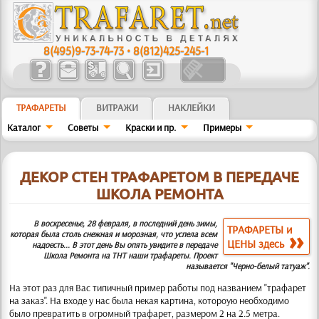
8(495)9-73-74-73
•
8(812)425-245-1
ТРАФАРЕТЫ
ВИТРАЖИ
НАКЛЕЙКИ
Каталог
Советы
Краски и пр.
Примеры
ДЕКОР СТЕН ТРАФАРЕТОМ В ПЕРЕДАЧЕ
ШКОЛА РЕМОНТА
В воскресенье, 28 февраля, в последний день зимы,
ТРАФАРЕТЫ и
которая была столь снежная и морозная, что успела всем
ЦЕНЫ здесь
надоесть... В этот день Вы опять увидите в передаче
Школа Ремонта на ТНТ наши трафареты. Проект
называется "Черно-белый татуаж".
На этот раз для Вас типичный пример работы под названием "трафарет
на заказ". На входе у нас была некая картина, котороую необходимо
было превратить в огромный трафарет, размером 2 на 2.5 метра.