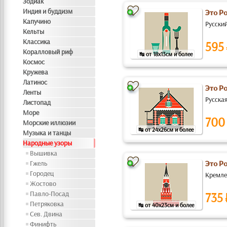
Зодиак
Индия и буддизм
Это Р
Капучино
Русский
Кельты
Классика
595
Коралловый риф
↹ от 18x13см и более
Космос
Кружева
Латинос
Это Р
Ленты
Русская
Листопад
Море
700
Морские иллюзии
↹ от 24x26см и более
Музыка и танцы
Народные узоры
Вышивка
Гжель
Это Р
Городец
Кремлев
Жостово
Павло-Посад
735
Петряковка
↹ от 40x23см и более
Сев. Двина
Финифть