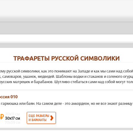
ТРАФАРЕТЫ РУССКОЙ СИМВОЛИКИ
тему русской символики, как это понимают на Западе и как мы сами над собой
, самоваров, ушанок, медведей. Шаблоны водки и стаканов и соленого огурц
русских матрешек и барабанов. Шутливо стебаться сами над собой могут тол
оссия 010
 гармошка или баян. На самом деле - это аккордеон, но не все знают разницу 
20x11 см
 ₽
ЕЩЕ РАЗМЕРЫ
30x17 см
И ВАРИАНТЫ
70x39 см