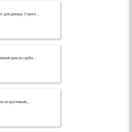
 для декора. Строго...
нный дом из сруба...
м не шутливый,...