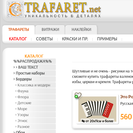
ТРАФАРЕТЫ
ВИТРАЖИ
НАКЛЕЙКИ
КАТАЛОГ
СОВЕТЫ
КРАСКИ И ПР.
ПРИМЕРЫ
|
|
|
|
КАТАЛОГ
%%РАСПРОДАЖА%%
> > ВАШ ТЕКСТ
Шутливые и не очень - рисунки на 
> Простые наборы
сможете купить трафареты валенок
> Бордюры
избы, церкви и кремля. Трафареты 
Классика и модерн
Фауна
Флора
Это Р
Детские
Русская
Море
Узоры
560
Этнос
↹ от 20x11см и более
Разное
> Обои