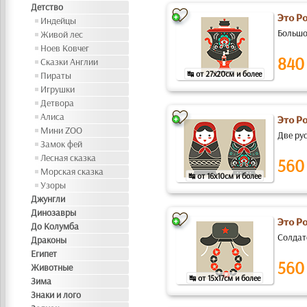
Детство
Это Р
Индейцы
Большо
Живой лес
Ноев Ковчег
840
Сказки Англии
↹ от 27x20см и более
Пираты
Игрушки
Детвора
Алиса
Это Р
Мини ZOO
Две рус
Замок фей
Лесная сказка
560
Морская сказка
↹ от 16x10см и более
Узоры
Джунгли
Динозавры
Это Р
До Колумба
Солдат
Драконы
Египет
560
Животные
↹ от 15x17см и более
Зима
Знаки и лого