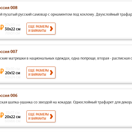
оссия 008
й пузатый русский самовар с орнаментом под хохлому. Двухслойный трафаре
27x20 см
 ₽
ЕЩЕ РАЗМЕРЫ
30x22 см
И ВАРИАНТЫ
70x51 см
оссия 007
ские матрешки в национальных одеждах, одна попроще, вторая - расписная с
16x10 см
 ₽
ЕЩЕ РАЗМЕРЫ
20x12 см
И ВАРИАНТЫ
40x24 см
оссия 006
ская шапка-ушанка со звездой на кокарде. Однослойный трафарет для декор
15x17 см
 ₽
ЕЩЕ РАЗМЕРЫ
20x22 см
И ВАРИАНТЫ
60x66 см