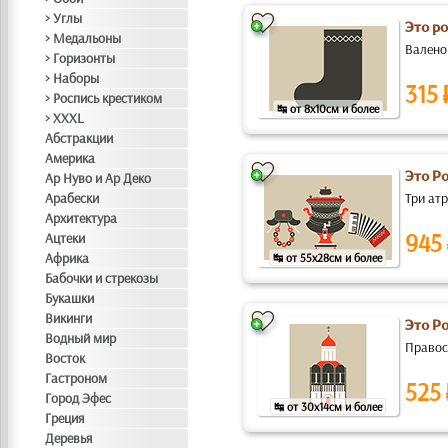
> Углы
Это ро
> Медальоны
Валено
> Горизонты
> Наборы
315 
> Роспись крестиком
↹ от 8x10см и более
> XXXL
Абстракции
Америка
Это Р
Ар Нуво и Ар Деко
Арабески
Три атр
Архитектура
945
Ацтеки
Африка
↹ от 55x28см и более
Бабочки и стрекозы
Букашки
Викинги
Это Р
Водный мир
Правосл
Восток
Гастроном
525
Город Эфес
↹ от 30x14см и более
Греция
Деревья