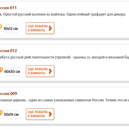
ссия 011
к. Простой русский валенок из войлока. Однослойный трафарет для декора.
8x10 см
₽
ЕЩЕ РАЗМЕРЫ
10x12 см
И ВАРИАНТЫ
50x58 см
оссия 012
ибута русской действительности (трезвой) - ушанка со звездой и вязанкой ба
55x28 см
 ₽
ЕЩЕ РАЗМЕРЫ
60x30 см
И ВАРИАНТЫ
120x61 см
оссия 009
авная церковь - один из самых узнаваемых символов России. Точнее это не це
30x14 см
 ₽
ЕЩЕ РАЗМЕРЫ
30x14 см
И ВАРИАНТЫ
70x32 см