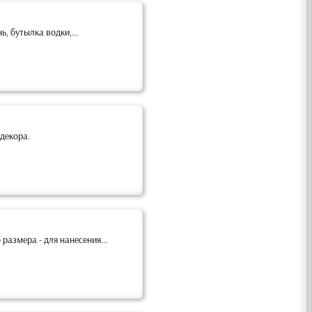
, бутылка водки,...
декора.
азмера - для нанесения...