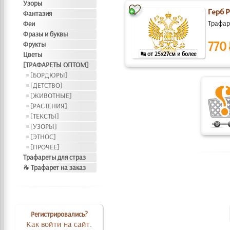
Узоры
Герб 
Фантазия
Трафаре
Феи
Фразы и буквы
770
Фрукты
Цветы
↹ от 25x27см и более
[ТРАФАРЕТЫ ОПТОМ]
[БОРДЮРЫ]
[ДЕТСТВО]
[ЖИВОТНЫЕ]
[РАСТЕНИЯ]
[ТЕКСТЫ]
[УЗОРЫ]
[ЭТНОС]
[ПРОЧЕЕ]
Трафареты для страз
❧ Трафарет на заказ
Регистрировались?
Как войти на сайт.