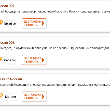
оссия 001
й бордюр из предметов повседневной жизни в России - два валенка, гармонь
18x46 см
 ₽
ЕЩЕ РАЗМЕРЫ
18x46 см
И ВАРИАНТЫ
35x88 см
оссия 002
й медведь в армейской шапке-ушанке со звездой. Однослойный трафарет для 
15x11 см
 ₽
ЕЩЕ РАЗМЕРЫ
25x17 см
И ВАРИАНТЫ
65x44 см
 герб России
оссийской Федерации специально адаптированный для трафарета маленького р
9x9 см
 ₽
ЕЩЕ РАЗМЕРЫ
12x11 см
И ВАРИАНТЫ
32x30 см