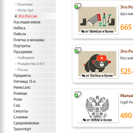
Хохлома
Это Р
Фолк Арт
Шутливы
Это Россия
Наследие веков
665
Небеса
↹ от 18x46см и более
Пейсли
Плитка и мозаика
Портреты
Праздники
Это Р
Halloween
Русски
Рождество и Н.Г.
525
Пасха
Предметы
↹ от 15x11см и более
Пятница 13-е
Ренессанс
Рожицы
Малый
Розы
Герб Р
Сад
Силуэты
490
Славяне
↹ от 9x9см и более
Средневековье
Транспорт