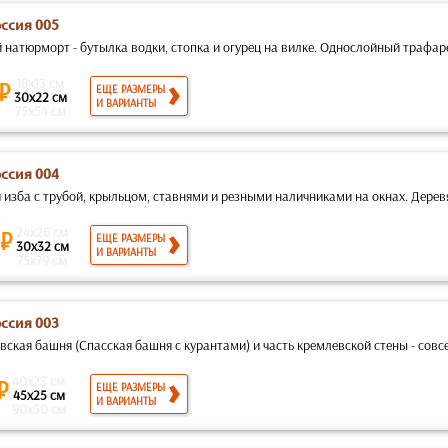
оссия 005
 натюрморт - бутылка водки, стопка и огурец на вилке. Однослойный трафарет
18x13 см
 ₽
ЕЩЕ РАЗМЕРЫ
30x22 см
И ВАРИАНТЫ
75x54 см
оссия 004
 изба с трубой, крыльцом, ставнями и резными наличниками на окнах. Деревя
24x26 см
 ₽
ЕЩЕ РАЗМЕРЫ
30x32 см
И ВАРИАНТЫ
75x79 см
оссия 003
ская башня (Спасская башня с курантами) и часть кремлевской стены - совсе
40x23 см
 ₽
ЕЩЕ РАЗМЕРЫ
45x25 см
И ВАРИАНТЫ
90x50 см