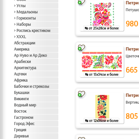
Петри
> Углы
Петушок
> Медальоны
> Горизонты
980
> Наборы
↹ от 25x28см и более
> Роспись крестиком
> XXXL
Абстракции
Америка
Петри
Ар Нуво и Ар Деко
Цветоч
Арабески
Архитектура
665
Ацтеки
↹ от 15x34см и более
Африка
Бабочки и стрекозы
Букашки
Петри
Викинги
Вертик
Водный мир
Восток
805
Гастроном
↹ от 12x36см и более
Город Эфес
Греция
Деревья