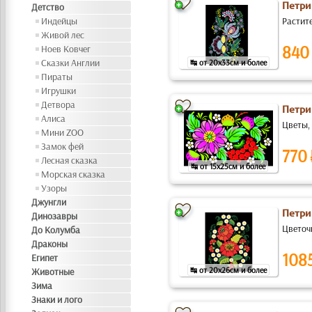
Петри
Детство
Индейцы
Растит
Живой лес
840
Ноев Ковчег
Сказки Англии
↹ от 20x33см и более
Пираты
Игрушки
Детвора
Петри
Алиса
Цветы, 
Мини ZOO
Замок фей
770
Лесная сказка
↹ от 15x25см и более
Морская сказка
Узоры
Джунгли
Петри
Динозавры
Цветоч
До Колумба
Драконы
108
Египет
↹ от 20x26см и более
Животные
Зима
Знаки и лого