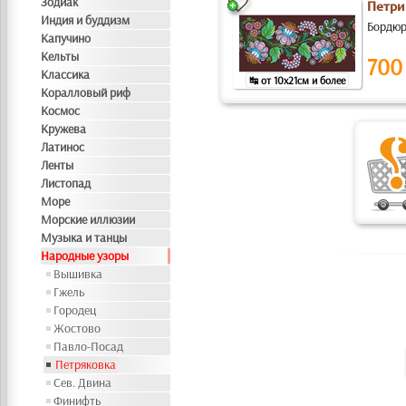
Зодиак
Петри
Индия и буддизм
Бордюр
Капучино
Кельты
700
Классика
↹ от 10x21см и более
Коралловый риф
Космос
Кружева
Латинос
Ленты
Листопад
Море
Морские иллюзии
Музыка и танцы
Народные узоры
Вышивка
Гжель
Городец
Жостово
Павло-Посад
Петряковка
Сев. Двина
Финифть