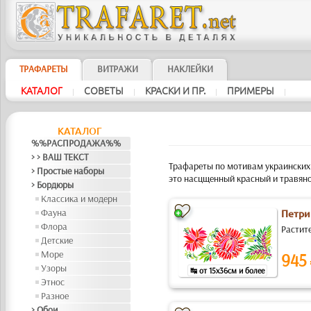
ТРАФАРЕТЫ
ВИТРАЖИ
НАКЛЕЙКИ
КАТАЛОГ
СОВЕТЫ
КРАСКИ И ПР.
ПРИМЕРЫ
|
|
|
|
КАТАЛОГ
%%РАСПРОДАЖА%%
> > ВАШ ТЕКСТ
Трафареты по мотивам украинских 
> Простые наборы
это насцщенный красный и травяно
> Бордюры
Классика и модерн
Фауна
Петри
Флора
Растит
Детские
Море
945
Узоры
↹ от 15x36см и более
Этнос
Разное
> Обои