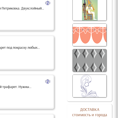
b
и Петриковка. Двухслойный...
ет под покраску любых...
b
й трафарет. Нужны...
ДОСТАВКА
стоимость и города