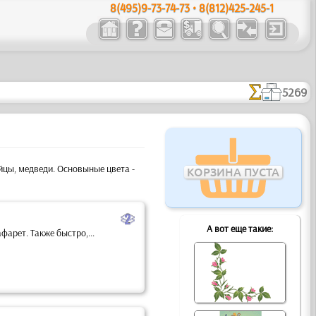
8(495)9-73-74-73 • 8(812)425-245-1
5269
йцы, медведи. Основыные цвета -
КОРЗИНА ПУСТА
b
А вот еще такие:
арет. Также быстро,...