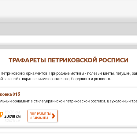
ТРАФАРЕТЫ ПЕТРИКОВСКОЙ РОСПИСИ
Петриковских орнаментов. Природные мотивы - полевые цветы, петушки, за
й зеленый с вкраплениями оранжевого, бордового и розового.
ковка 01б
ельный орнамент в стиле украинской петриковской росписи. Двухслойный траф
15x36 см
 ₽
ЕЩЕ РАЗМЕРЫ
20x48 см
И ВАРИАНТЫ
32x76 см