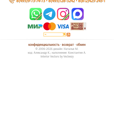
~
8(495)9-73-74-73
•
8(495)128-3242
•
8(812)425-245-1
конфиденциальность
•
возврат
•
обмен
© 2006-2026 дизайн: Наталья М.
код: Александр К.; наполнение: Константин А.
Interior Vectors by Vecteezy