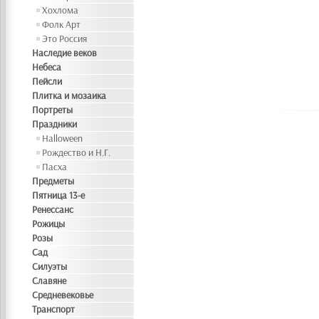
Хохлома
Фолк Арт
Это Россия
Наследие веков
Небеса
Пейсли
Плитка и мозаика
Портреты
Праздники
Halloween
Рождество и Н.Г.
Пасха
Предметы
Пятница 13-е
Ренессанс
Рожицы
Розы
Сад
Силуэты
Славяне
Средневековье
Транспорт