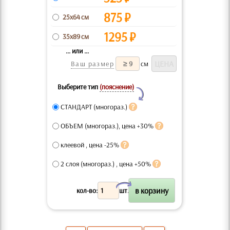
875
₽
25x64 см
1295
₽
35x89 см
... или ...
Ваш размер
см
Выберите тип
(пояснение)
Y
СТАНДАРТ (многораз.)
ОБЪЕМ (многораз.), цена +30%
клеевой , цена -25%
2 слоя (многораз.) , цена +50%
X
кол-во:
шт.