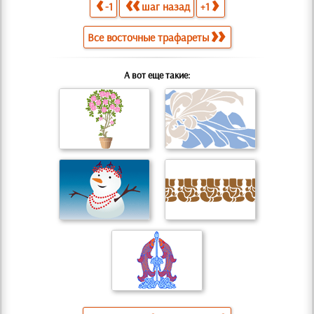
-1
шаг назад
+1
Все восточные трафареты
А вот еще такие: