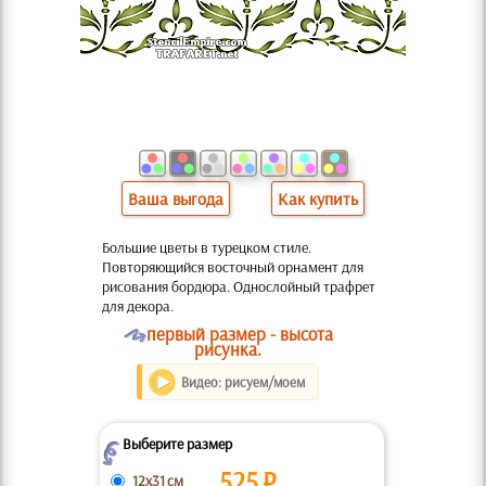
Ваша выгода
Как купить
Большие цветы в турецком стиле.
Повторяющийся восточный орнамент для
рисования бордюра. Однослойный трафрет
для декора.
O
первый размер - высота
рисунка.
Видео: рисуем/моем
Выберите размер
Z
525
₽
12x31 см