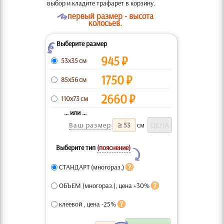
выбор и кладите трафарет в корзину.
O
первый размер - высота
колосьев.
Выберите размер
Z
945
₽
53x35 см
1750
₽
85x56 см
2660
₽
110x73 см
... или ...
Ваш размер
см
Выберите тип
(пояснение)
Y
СТАНДАРТ (многораз.)
ОБЪЕМ (многораз.), цена +30%
клеевой , цена -25%