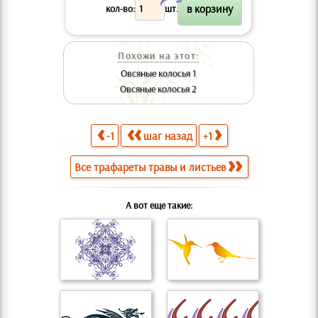
X
кол-во:
шт.
Похожи на этот:
Овсяные колосья 1
Овсяные колосья 2
-1
шаг назад
+1
Все трафареты травы и листьев
А вот еще такие: