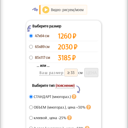
O
Видео: рисуем/моем
Выберите размер
Z
1260
₽
47x64 см
2030
₽
65x89 см
3185
₽
85x117 см
... или ...
Ваш размер
см
Выберите тип
(пояснение)
Y
СТАНДАРТ (многораз.)
ОБЪЕМ (многораз.), цена +30%
клеевой , цена -25%