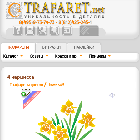
8(495)9-73-74-73
•
8(812)425-245-1
ТРАФАРЕТЫ
ВИТРАЖИ
НАКЛЕЙКИ
Каталог
Советы
Краски и пр.
Примеры
4 нарцисса
/
Трафареты цветов
flowers45
a