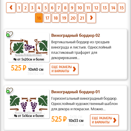
1
2
3
4
5
6
7
8
9
10
11
12
13
14
15
16
17
18
19
20
21
Виноградный бордюр 02
Вертикальный бордюр из гроздьев
винограда и листьев. Однослойный
пластиковый трафарет для
декорирования...
↹ от 5x20см и более
5x20 см
525 ₽
ЕЩЕ РАЗМЕРЫ
10x40 см
И ВАРИАНТЫ
38x152 см
Виноградный бордюр 01
Горизонтальный виноградный бордюр.
Однослойный художественный шаблон
для декора и покраски. Можно...
↹ от 5x16см и более
5x16 см
525 ₽
ЕЩЕ РАЗМЕРЫ
10x33 см
И ВАРИАНТЫ
38x127 см