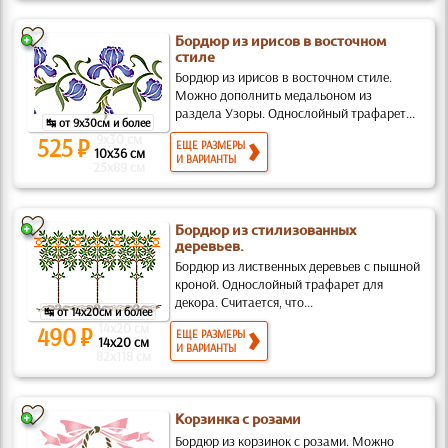
Бордюр из ирисов в восточном
стиле
Бордюр из ирисов в восточном стиле.
Можно дополнить медальоном из
раздела Узоры. Однослойный трафарет...
↹ от 9x30см и более
9x30 см
525 ₽
ЕЩЕ РАЗМЕРЫ
10x36 см
И ВАРИАНТЫ
25x89 см
Бордюр из стилизованных
деревьев.
Бордюр из лиственных деревьев с пышной
кроной. Однослойный трафарет для
декора. Считается, что...
↹ от 14x20см и более
14x20 см
490 ₽
ЕЩЕ РАЗМЕРЫ
14x20 см
И ВАРИАНТЫ
82x118 см
Корзинка с розами
Бордюр из корзинок с розами. Можно