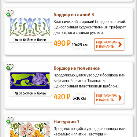
Бордюр из лилий 3
Классический широкий бордюр из лилий.
Однослойный художественный трафарет
для росписи своими руками...
↹ от 6x15см и более
6x15 см
490 ₽
ЕЩЕ РАЗМЕРЫ
10x29 см
И ВАРИАНТЫ
30x87 см
Бордюр из тюльпанов
Продолжающийся узор для бордюра или
кафельной плитки. Тюльпаны.
Однослойный пластиковый шаблон...
↹ от 5x14см и более
5x14 см
420 ₽
ЕЩЕ РАЗМЕРЫ
6x16 см
И ВАРИАНТЫ
12x33 см
Настурции 1
Продолжающийся узор для бордюра или
кафельной плитки. Настурции.