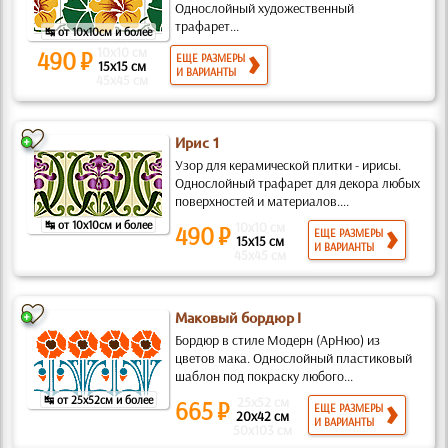
Однослойный художественный
трафарет...
↹ от 10x10см и более
10x10 см
490 ₽
ЕЩЕ РАЗМЕРЫ
15x15 см
И ВАРИАНТЫ
45x45 см
Ирис 1
Узор для керамической плитки - ирисы.
Однослойный трафарет для декора любых
поверхностей и материалов....
↹ от 10x10см и более
10x10 см
490 ₽
ЕЩЕ РАЗМЕРЫ
15x15 см
И ВАРИАНТЫ
45x45 см
Маковый бордюр I
Бордюр в стиле Модерн (АрНюо) из
цветов мака. Однослойный пластиковый
шаблон под покраску любого...
↹ от 25x52см и более
25x52 см
665 ₽
ЕЩЕ РАЗМЕРЫ
20x42 см
И ВАРИАНТЫ
50x103 см