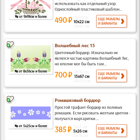
использовать как отдельный узор.
Однослойный пластиковый шаблон...
↹ от 9x19см и более
9x19 см
490 ₽
ЕЩЕ РАЗМЕРЫ
10x22 см
И ВАРИАНТЫ
38x85 см
Волшебный лес 15
Цветочный бордюр. Изначально не
являлся частью картины Волшебный Лес,
но вполне мог бы быть там...
↹ от 8x36см и более
8x36 см
700 ₽
ЕЩЕ РАЗМЕРЫ
15x67 см
И ВАРИАНТЫ
26x115 см
Ромашковый бордюр
Простой трафает-бордюр из полевых
ромашек. Если рисовать желтым цветом -
получатся маргаритки....
↹ от 5x25см и более
5x25 см
385 ₽
ЕЩЕ РАЗМЕРЫ
5x26 см
И ВАРИАНТЫ
15x78 см