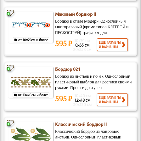
Маковый бордюр II
Бордюр в стиле Модерн. Однослойный
многоразовый (кроме типов КЛЕЕВОЙ и
ПЕСКОСТРУЙ) трафарет для...
↹ от 10x79см и более
10x79 см
595 ₽
ЕЩЕ РАЗМЕРЫ
8x63 см
И ВАРИАНТЫ
20x158 см
Бордюр 021
Бордюр из листьев и почек. Однослойный
пластиковый шаблон для росписи своими
руками. Прост и доступен...
↹ от 10x40см и более
10x40 см
595 ₽
ЕЩЕ РАЗМЕРЫ
12x48 см
И ВАРИАНТЫ
30x120 см
Классический бордюр II
Классический бордюр из лавровых
листьев. Однослойный пластиковый