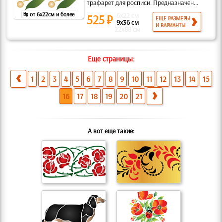
трафарет для росписи. Предназначен...
↹ от 6x22см и более
6x22 см
525 ₽
ЕЩЕ РАЗМЕРЫ
9x36 см
И ВАРИАНТЫ
22x88 см
Еще страницы:
1
2
3
4
5
6
7
8
9
10
11
12
13
14
15
16
17
18
19
20
21
А вот еще такие: