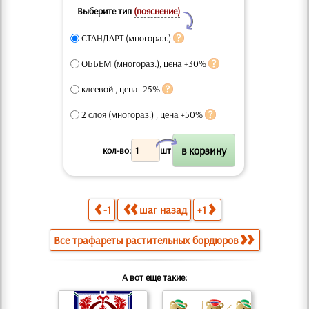
Выберите тип
(пояснение)
Y
СТАНДАРТ (многораз.)
ОБЪЕМ (многораз.), цена +30%
клеевой , цена -25%
2 слоя (многораз.) , цена +50%
X
кол-во:
шт.
-1
шаг назад
+1
Все трафареты растительных бордюров
А вот еще такие: