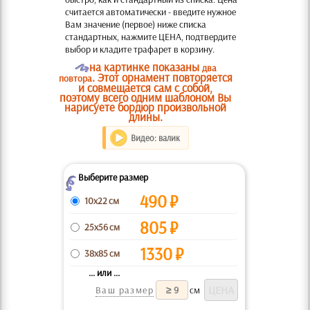
считается автоматически - введите нужное
Вам значение (первое) ниже списка
стандартных, нажмите ЦЕНА, подтвердите
выбор и кладите трафарет в корзину.
O
на картинке показаны
два
. Этот орнамент повторяется
повтора
и совмещается сам с собой,
поэтому всего одним шаблоном Вы
нарисуете бордюр произвольной
длины.
Видео: валик
Выберите размер
Z
490
₽
10x22 см
805
₽
25x56 см
1330
₽
38x85 см
... или ...
Ваш размер
см