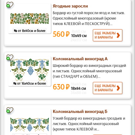
Ягодные заросли
Бордюр из густой поросли ягод и листьев.
Однослойный многоразовый (кроме
типов КЛЕЕВОЙ и ПЕСКОСТРУЙ)...
↹ от 8x40см и более
8x40 см
560 ₽
ЕЩЕ РАЗМЕРЫ
10x49 см
И ВАРИАНТЫ
24x117 см
Колониальный виноград А
Широкий бордюр из виноградных гроздей
и листьев. Однослойный многоразовый
(тип СТАНДАРТ и ОБЪЕМ)...
↹ от 16x40см и более
16x40 см
630 ₽
ЕЩЕ РАЗМЕРЫ
18x44 см
И ВАРИАНТЫ
36x88 см
Колониальный виноград Б
Узкий бордюр из виноградных гроздьев и
листьев. Однослойный многоразовый
(кроме типов КЛЕЕВОЙ и...