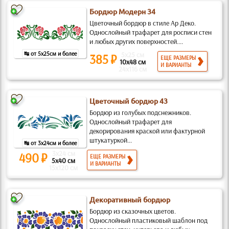
Бордюр Модерн 34
Цветочный бордюр в стиле Ар Деко.
Однослойный трафарет для росписи стен
и любых других поверхностей....
↹ от 5x25см и более
5x25 см
385 ₽
ЕЩЕ РАЗМЕРЫ
10x48 см
И ВАРИАНТЫ
24x116 см
Цветочный бордюр 43
Бордюр из голубых подснежников.
Однослойный трафарет для
декорирования краской или фактурной
штукатуркой...
↹ от 3x24см и более
3x24 см
490 ₽
ЕЩЕ РАЗМЕРЫ
5x40 см
И ВАРИАНТЫ
15x120 см
Декоративный бордюр
Бордюр из сказочных цветов.
Однослойный пластиковый шаблон под