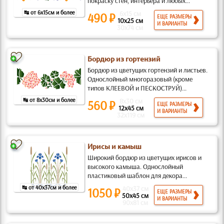
покраску стен, интерьера и любых...
↹ от 6x15см и более
6x15 см
490 ₽
ЕЩЕ РАЗМЕРЫ
10x25 см
И ВАРИАНТЫ
30x74 см
Бордюр из гортензий
Бордюр из цветущих гортензий и листьев.
Однослойный многоразовый (кроме
типов КЛЕЕВОЙ и ПЕСКОСТРУЙ)...
↹ от 8x30см и более
8x30 см
560 ₽
ЕЩЕ РАЗМЕРЫ
12x45 см
И ВАРИАНТЫ
32x119 см
Ирисы и камыш
Широкий бордюр из цветущих ирисов и
высокого камыша. Однослойный
пластиковый шаблон для декора...
↹ от 40x37см и более
40x37 см
1050 ₽
ЕЩЕ РАЗМЕРЫ
50x45 см
И ВАРИАНТЫ
90x81 см