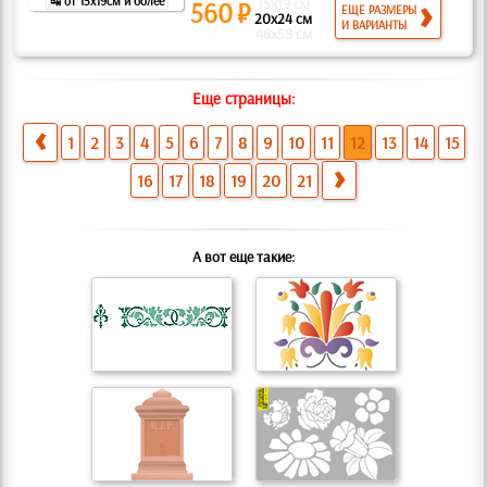
↹ от 15x19см и более
15x19 см
560 ₽
ЕЩЕ РАЗМЕРЫ
20x24 см
И ВАРИАНТЫ
48x58 см
Еще страницы:
1
2
3
4
5
6
7
8
9
10
11
12
13
14
15
16
17
18
19
20
21
А вот еще такие: