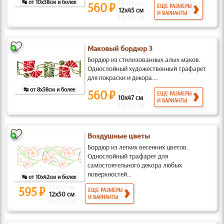
↹ от 10x38см и более
10x38 см
560 ₽
ЕЩЕ РАЗМЕРЫ
12x45 см
И ВАРИАНТЫ
32x119 см
Маковый бордюр 3
Бордюр из стилизованных алых маков.
Однослойный художественный трафарет
для покраски и декора....
↹ от 8x38см и более
8x38 см
560 ₽
ЕЩЕ РАЗМЕРЫ
10x47 см
И ВАРИАНТЫ
25x117 см
Воздушные цветы
Бордюр из легких весенних цветов.
Однослойный трафарет для
самостоятельного декора любых
поверхностей...
↹ от 10x42см и более
10x42 см
595 ₽
ЕЩЕ РАЗМЕРЫ
12x50 см
И ВАРИАНТЫ
26x109 см