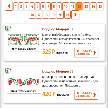
1
2
3
4
5
6
7
8
9
10
11
12
13
14
15
16
17
18
19
20
21
Бордюр Модерн 32
Цветочный бордюр в стиле Ар Нуо.
Однослойный художественный трафарет
для декора. Может использоватьcя...
↹ от 6x19см и более
6x19 см
525 ₽
ЕЩЕ РАЗМЕРЫ
10x32 см
И ВАРИАНТЫ
28x88 см
Бордюр Модерн 33
Бордюр из тюльпанов в стиле Ар Нуо.
Однослойный пластиковый шаблон для
декорирования. Подходит...
↹ от 5x28см и более
5x28 см
420 ₽
ЕЩЕ РАЗМЕРЫ
10x56 см
И ВАРИАНТЫ
20x111 см