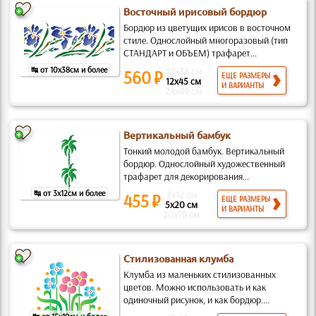
Восточный ирисовый бордюр
Бордюр из цветущих ирисов в восточном
стиле. Однослойный многоразовый (тип
СТАНДАРТ и ОБЪЕМ) трафарет...
↹ от 10x38см и более
10x38 см
560 ₽
ЕЩЕ РАЗМЕРЫ
12x45 см
И ВАРИАНТЫ
24x89 см
Вертикальный бамбук
Тонкий молодой бамбук. Вертикальный
бордюр. Однослойный художественный
трафарет для декорирования...
↹ от 3x12см и более
3x12 см
455 ₽
ЕЩЕ РАЗМЕРЫ
5x20 см
И ВАРИАНТЫ
20x78 см
Стилизованная клумба
Клумба из маленьких стилизованных
цветов. Можно использовать и как
одиночный рисунок, и как бордюр....