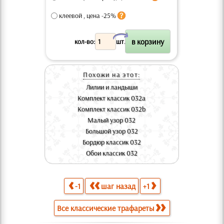
клеевой , цена -25%
X
кол-во:
шт.
Похожи на этот:
Лилии и ландыши
Комплект классик 032a
Комплект классик 032b
Малый узор 032
Большой узор 032
Бордюр классик 032
Обои классик 032
-1
шаг назад
+1
Все классические трафареты