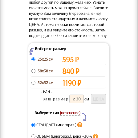
любой другой по Вашему желанию. Узнать
его стоимость можно прямо сейчас. Введите
нужную Вам величину (первое значение)
ниже списка стандартных и нажмите кнопку
ЦЕНА. Автоматически посчитается второй
размер, и Вы увидите его стоимость. Затем
подтвердите выбор и кладите его в корзину.
Выберите размер
Z
595
₽
25x25 см
840
₽
38x38 см
1190
₽
52x52 см
... или ...
Ваш размер
см
Выберите тип
(пояснение)
Y
СТАНДАРТ (многораз.)
ОБЪЕМ (многораз.), цена +30%