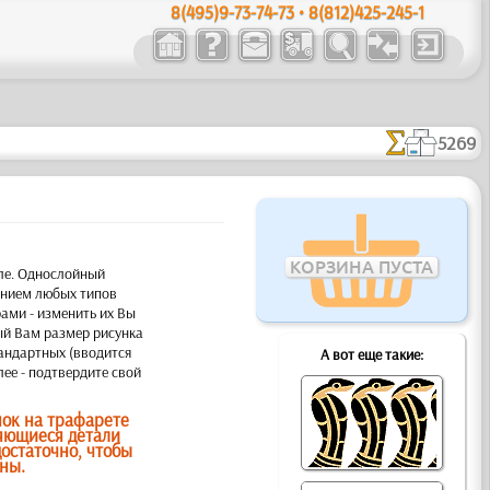
8(495)9-73-74-73 • 8(812)425-245-1
5269
КОРЗИНА ПУСТА
иле. Однослойный
анием любых типов
ами - изменить их Вы
ый Вам размер рисунка
тандартных (вводится
А вот еще такие:
лее - подтвердите свой
нок на трафарете
яющиеся детали
остаточно, чтобы
ны.