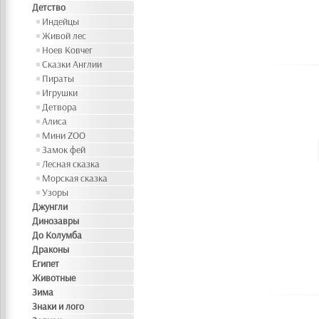
Детство
Индейцы
Живой лес
Ноев Ковчег
Сказки Англии
Пираты
Игрушки
Детвора
Алиса
Мини ZOO
Замок фей
Лесная сказка
Морская сказка
Узоры
Джунгли
Динозавры
До Колумба
Драконы
Египет
Животные
Зима
Знаки и лого