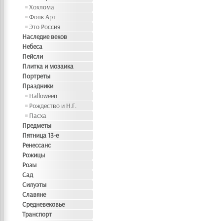
Хохлома
Фолк Арт
Это Россия
Наследие веков
Небеса
Пейсли
Плитка и мозаика
Портреты
Праздники
Halloween
Рождество и Н.Г.
Пасха
Предметы
Пятница 13-е
Ренессанс
Рожицы
Розы
Сад
Силуэты
Славяне
Средневековье
Транспорт