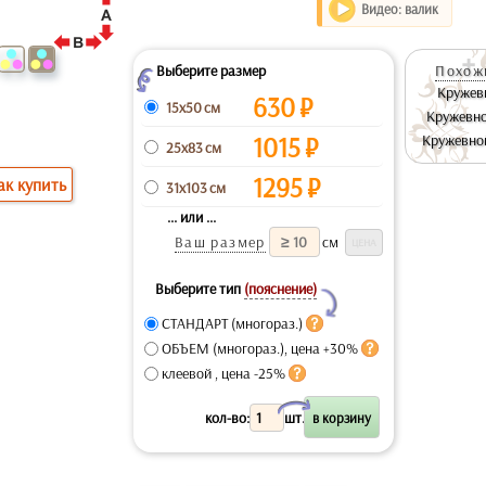
Видео: валик
Выберите размер
Похожи
Z
Кружев
630
₽
15x50 см
Кружевно
1015
₽
Кружевно
25x83 см
1295
₽
ак купить
31x103 см
... или ...
Ваш размер
см
Выберите тип
(пояснение)
Y
СТАНДАРТ (многораз.)
ОБЪЕМ (многораз.), цена +30%
клеевой , цена -25%
X
кол-во:
шт.