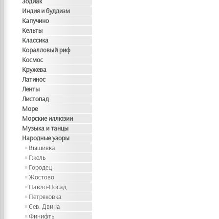
Зодиак
Индия и буддизм
Капучино
Кельты
Классика
Коралловый риф
Космос
Кружева
Латинос
Ленты
Листопад
Море
Морские иллюзии
Музыка и танцы
Народные узоры
Вышивка
Гжель
Городец
Жостово
Павло-Посад
Петряковка
Сев. Двина
Финифть