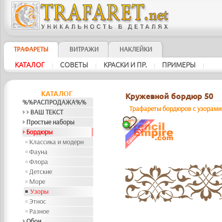
ТРАФАРЕТЫ
ВИТРАЖИ
НАКЛЕЙКИ
КАТАЛОГ
СОВЕТЫ
КРАСКИ И ПР.
ПРИМЕРЫ
|
|
|
|
КАТАЛОГ
Кружевной бордюр 50
%%РАСПРОДАЖА%%
Трафареты бордюров с узорами
> > ВАШ ТЕКСТ
> Простые наборы
> Бордюры
Классика и модерн
Фауна
Флора
Детские
Море
Узоры
Этнос
Разное
> Обои