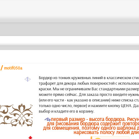
/
motif050a
a
Бордюр из тонких кружевных линий в классическом ст
трафарет для декора любых поверхностей с использов
краски. Мы не ограничиваем Вас стандартными размер
можете прямо сейчас. Для заказа просто введите нужн
(или его части - как указано в описании) ниже списка с
только одно число, первое) и нажмите кнопку ЦЕНА. Да
выбор и кладите его в корзину.
O
первый размер - высота бордюра. Рису
для рисования бордюра содержит повтор
для совмещения, поэтому одного шаблона д
нарисовать полосу любой дли