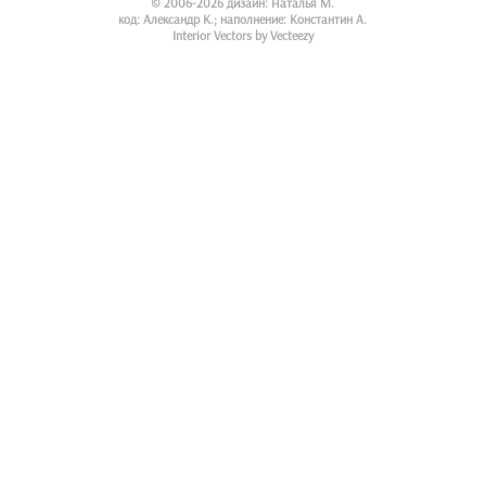
© 2006-2026 дизайн: Наталья М.
код: Александр К.; наполнение: Константин А.
Interior Vectors by Vecteezy