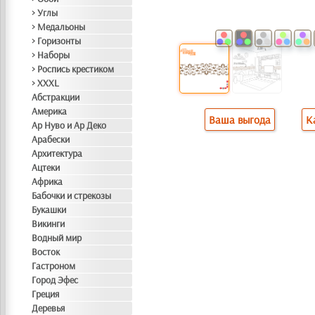
> Углы
> Медальоны
> Горизонты
> Наборы
> Роспись крестиком
> XXXL
Абстракции
Америка
Ваша выгода
К
Ар Нуво и Ар Деко
Арабески
Архитектура
Ацтеки
Африка
Бабочки и стрекозы
Букашки
Викинги
Водный мир
Восток
Гастроном
Город Эфес
Греция
Деревья