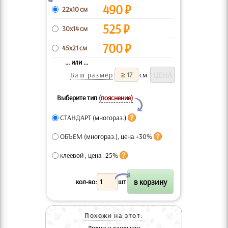
490
₽
22x10 см
525
₽
30x14 см
700
₽
45x21 см
... или ...
Ваш размер
см
Выберите тип
(пояснение)
Y
СТАНДАРТ (многораз.)
ОБЪЕМ (многораз.), цена +30%
клеевой , цена -25%
X
кол-во:
шт.
Похожи на этот: