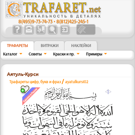
8(495)9-73-74-73
•
8(812)425-245-1
ТРАФАРЕТЫ
ВИТРАЖИ
НАКЛЕЙКИ
Каталог
Советы
Краски и пр.
Примеры
Аятуль-Курси
/
Трафареты цифр, букв и фраз
ayatulkursi02
a