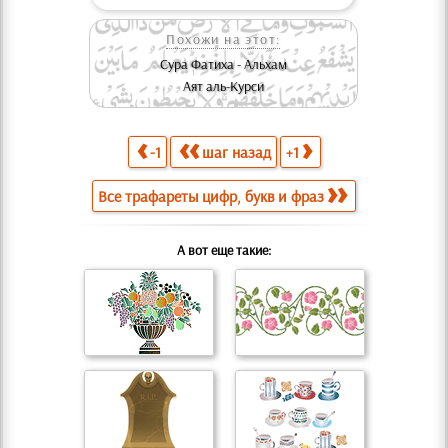
Похожи на этот:
Сура Фатиха - Альхам
Аят аль-Курси
-1
шаг назад
+1
Все трафареты цифр, букв и фраз
А вот еще такие: