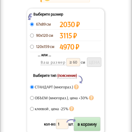
Выберите размер
Z
2030
₽
67x89 см
3115
₽
90x120 см
4970
₽
120x159 см
... или ...
Ваш размер
см
Выберите тип
(пояснение)
Y
СТАНДАРТ (многораз.)
ОБЪЕМ (многораз.), цена +30%
клеевой , цена -25%
X
кол-во:
шт.