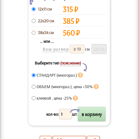
Z
315
₽
12x11 см
385
₽
22x20 см
560
₽
38x34 см
... или ...
Ваш размер
см
Выберите тип
(пояснение)
Y
СТАНДАРТ (многораз.)
ОБЪЕМ (многораз.), цена +30%
клеевой , цена -25%
X
кол-во:
шт.