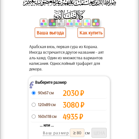
Ваша выгода
Как купить
Арабская вязь, первая сура из Корана.
Иногда встречается другое название - аят
аль-хамд. Один из множества вариантов
написания. Однослойный трафарет для
декора.
Выберите размер
Z
2030
₽
90x67 см
3080
₽
120x89 см
4935
₽
160x118 см
... или ...
Ваш размер
см