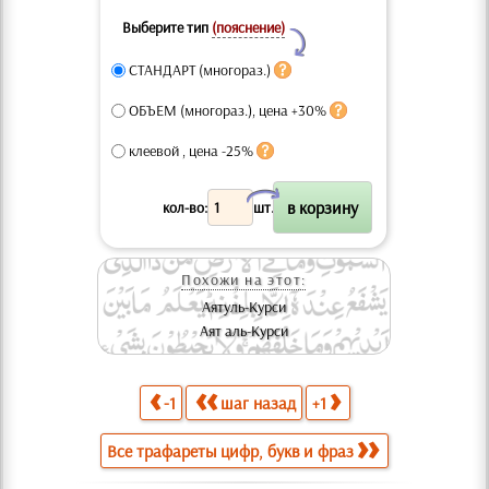
Выберите тип
(пояснение)
Y
СТАНДАРТ (многораз.)
ОБЪЕМ (многораз.), цена +30%
клеевой , цена -25%
X
кол-во:
шт.
Похожи на этот:
Аятуль-Курси
Аят аль-Курси
-1
шаг назад
+1
Все трафареты цифр, букв и фраз