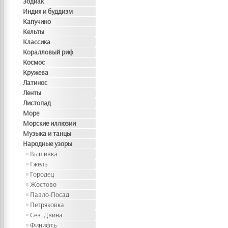
Зодиак
Индия и буддизм
Капучино
Кельты
Классика
Коралловый риф
Космос
Кружева
Латинос
Ленты
Листопад
Море
Морские иллюзии
Музыка и танцы
Народные узоры
Вышивка
Гжель
Городец
Жостово
Павло-Посад
Петряковка
Сев. Двина
Финифть