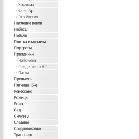
Хохлома
Фолк Арт
Это Россия
Наследие веков
Небеса
Пейсли
Плитка и мозаика
Портреты
Праздники
Halloween
Рождество и Н.Г.
Пасха
Предметы
Пятница 13-е
Ренессанс
Рожицы
Розы
Сад
Силуэты
Славяне
Средневековье
Транспорт