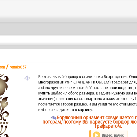
/
ров
renais037
a
Вертикальный бордюр в стиле эпохи Возрождения. Од
многоразовый (тип СТАНДАРТ и ОБЪЕМ) трафарет для 
любых других поверхностей. У нас свое производство,
купить шаблон любого размера. Введите нужную Вам в
значение) ниже списка стандартных и нажмите кнопку
посчитается второй размер, и Вы увидите его стоимост
выбор и кладите его в корзину.
O
Бордюрный орнамент совмещается п
поторам, поэтому Вы нарисуете бордюр л
трафаретом.
Видео: валик