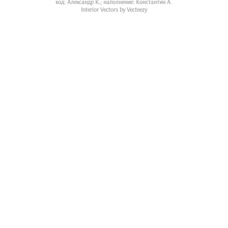
код: Александр К.; наполнение: Константин А.
Interior Vectors by Vecteezy