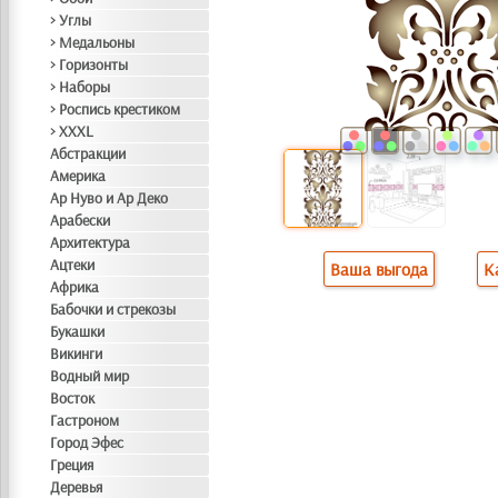
> Углы
> Медальоны
> Горизонты
> Наборы
> Роспись крестиком
> XXXL
Абстракции
Америка
Ар Нуво и Ар Деко
Арабески
Архитектура
Ацтеки
Ваша выгода
К
Африка
Бабочки и стрекозы
Букашки
Викинги
Водный мир
Восток
Гастроном
Город Эфес
Греция
Деревья