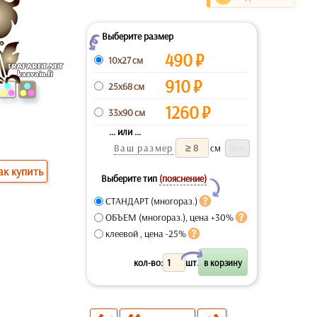
Выберите размер
Z
490
₽
10x27 см
910
₽
25x68 см
1260
₽
33x90 см
... или ...
Ваш размер
см
ак купить
Выберите тип
(пояснение)
Y
СТАНДАРТ (многораз.)
ОБЪЕМ (многораз.), цена +30%
клеевой , цена -25%
X
кол-во:
шт.