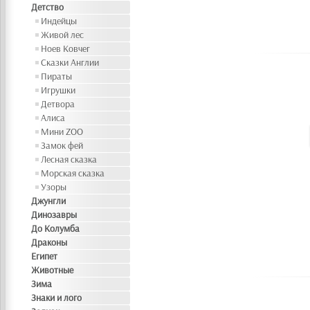
Детство
Индейцы
Живой лес
Ноев Ковчег
Сказки Англии
Пираты
Игрушки
Детвора
Алиса
Мини ZOO
Замок фей
Лесная сказка
Морская сказка
Узоры
Джунгли
Динозавры
До Колумба
Драконы
Египет
Животные
Зима
Знаки и лого