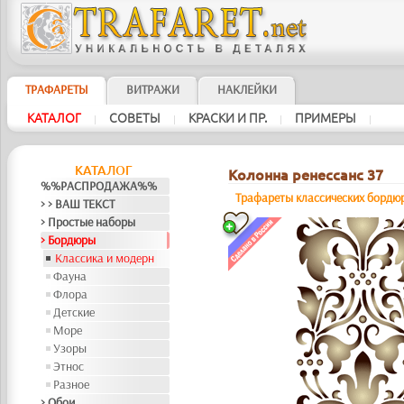
ТРАФАРЕТЫ
ВИТРАЖИ
НАКЛЕЙКИ
КАТАЛОГ
СОВЕТЫ
КРАСКИ И ПР.
ПРИМЕРЫ
|
|
|
|
КАТАЛОГ
Колонна ренессанс 37
%%РАСПРОДАЖА%%
Трафареты классических бордю
> > ВАШ ТЕКСТ
> Простые наборы
> Бордюры
Классика и модерн
Фауна
Флора
Детские
Море
Узоры
Этнос
Разное
> Обои