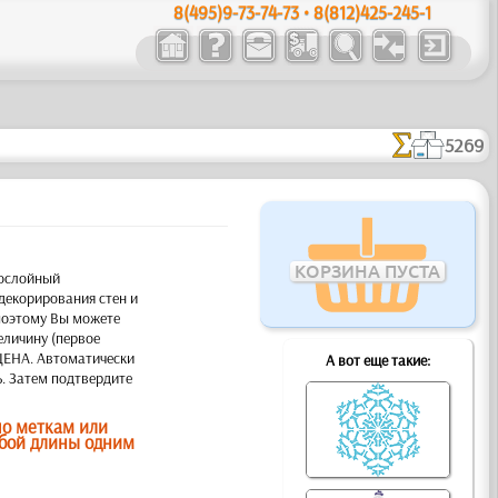
8(495)9-73-74-73 • 8(812)425-245-1
5269
КОРЗИНА ПУСТА
нослойный
декорирования стен и
 поэтому Вы можете
еличину (первое
 ЦЕНА. Автоматически
А вот еще такие:
ь. Затем подтвердите
о меткам или
юбой длины одним