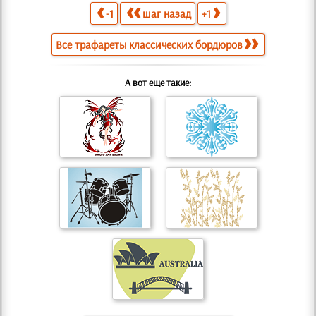
-1
шаг назад
+1
Все трафареты классических бордюров
А вот еще такие: