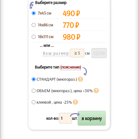
Выберите размер
Z
490
₽
7x43 см
770
₽
14x86 см
980
₽
18x111 см
... или ...
Ваш размер
см
Выберите тип
(пояснение)
Y
СТАНДАРТ (многораз.)
ОБЪЕМ (многораз.), цена +30%
клеевой , цена -25%
X
кол-во:
шт.