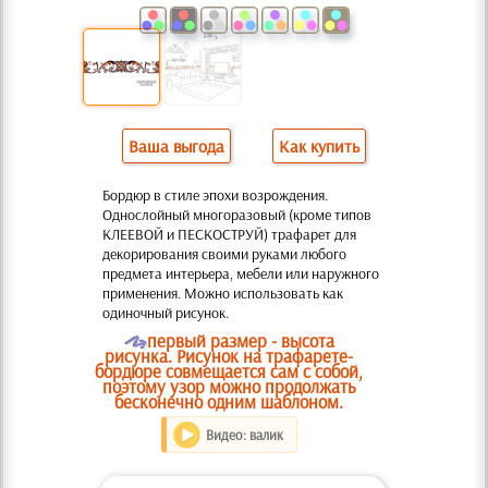
Ваша выгода
Как купить
Бордюр в стиле эпохи возрождения.
Однослойный многоразовый (кроме типов
КЛЕЕВОЙ и ПЕСКОСТРУЙ) трафарет для
декорирования своими руками любого
предмета интерьера, мебели или наружного
применения. Можно использовать как
одиночный рисунок.
O
первый размер - высота
рисунка. Рисунок на трафарете-
бордюре совмещается сам с собой,
поэтому узор можно продолжать
бесконечно одним шаблоном.
Видео: валик