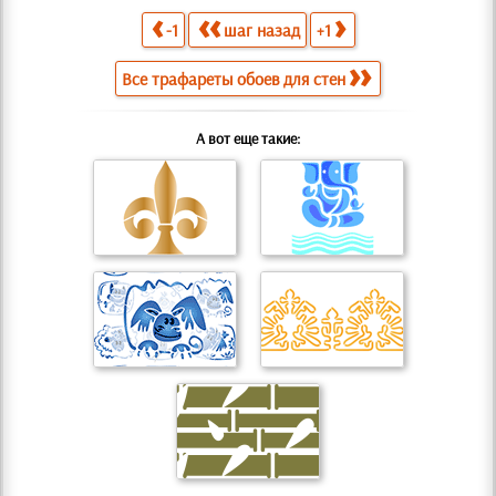
-1
шаг назад
+1
Все трафареты обоев для стен
А вот еще такие: