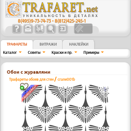
8(495)9-73-74-73
•
8(812)425-245-1
ТРАФАРЕТЫ
ВИТРАЖИ
НАКЛЕЙКИ
Каталог
Советы
Краски и пр.
Примеры
Обои с журавлями
/
Трафареты обоев для стен
crane001b
a