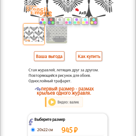
Ваша выгода
Как купить
Стая журавлей, летящих друг за другом.
Повторяющийся рисунок для обоев.
Однослойный трафарет.
O
первый размер - размах
крыльев одного журавля.
Видео: валик
Выберите размер
Z
945
₽
20x22 см