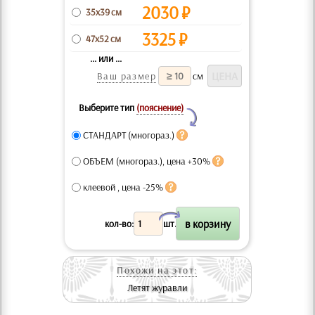
2030
₽
35x39 см
3325
₽
47x52 см
... или ...
Ваш размер
см
Выберите тип
(пояснение)
Y
СТАНДАРТ (многораз.)
ОБЪЕМ (многораз.), цена +30%
клеевой , цена -25%
X
кол-во:
шт.
Похожи на этот:
Летят журавли