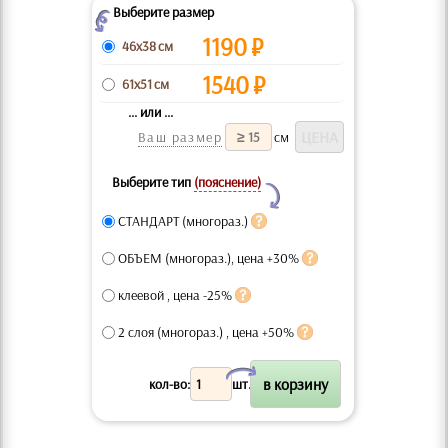
Выберите размер
Z
1190
₽
46x38 см
1540
₽
61x51 см
... или ...
Ваш размер
см
Выберите тип
(пояснение)
Y
СТАНДАРТ (многораз.)
ОБЪЕМ (многораз.), цена +30%
клеевой , цена -25%
2 слоя (многораз.) , цена +50%
X
кол-во:
шт.