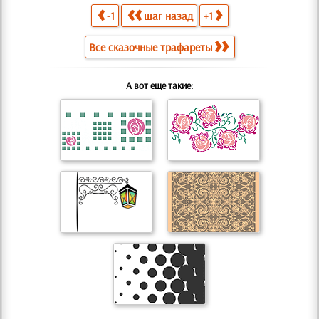
-1
шаг назад
+1
Все сказочные трафареты
А вот еще такие: