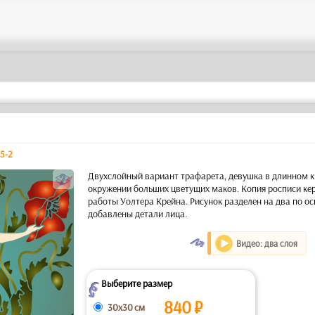
75-2
b
Двухслойный вариант трафарета, девушка в длинном 
окружении больших цветущих маков. Копия росписи ке
работы Уолтера Крейна. Рисунок разделен на два по о
добавлены детали лица.
O
Видео: два слоя
Выберите размер
Z
840
₽
30x30 см