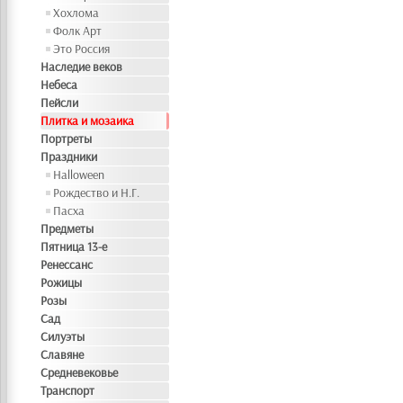
Хохлома
Фолк Арт
Это Россия
Наследие веков
Небеса
Пейсли
Плитка и мозаика
Портреты
Праздники
Halloween
Рождество и Н.Г.
Пасха
Предметы
Пятница 13-е
Ренессанс
Рожицы
Розы
Сад
Силуэты
Славяне
Средневековье
Транспорт