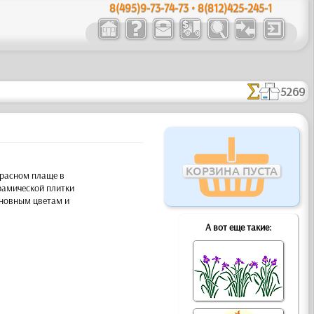
8(495)9-73-74-73 • 8(812)425-245-1
5269
КОРЗИНА ПУСТА
красном плаще в
рамической плитки
сновным цветам и
А вот еще такие: