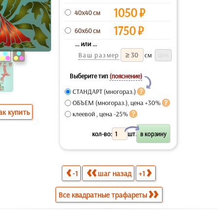
1050
₽
40x40 см
1750
₽
60x60 см
... или ...
Ваш размер
см
Выберите тип
(пояснение)
Y
СТАНДАРТ (многораз.)
ОБЪЕМ (многораз.), цена +30%
ак купить
клеевой , цена -25%
X
кол-во:
шт.
-1
шаг назад
+1
Все квадратные трафареты