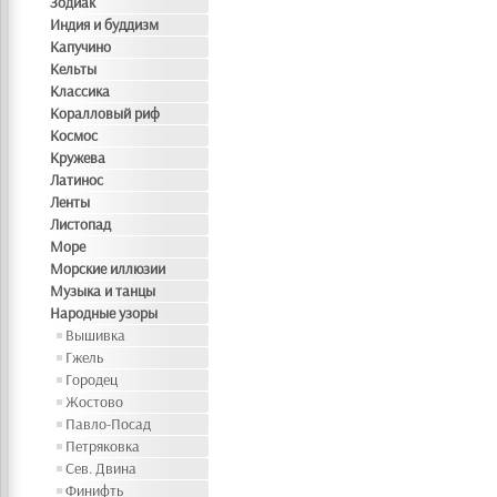
Зодиак
Индия и буддизм
Капучино
Кельты
Классика
Коралловый риф
Космос
Кружева
Латинос
Ленты
Листопад
Море
Морские иллюзии
Музыка и танцы
Народные узоры
Вышивка
Гжель
Городец
Жостово
Павло-Посад
Петряковка
Сев. Двина
Финифть