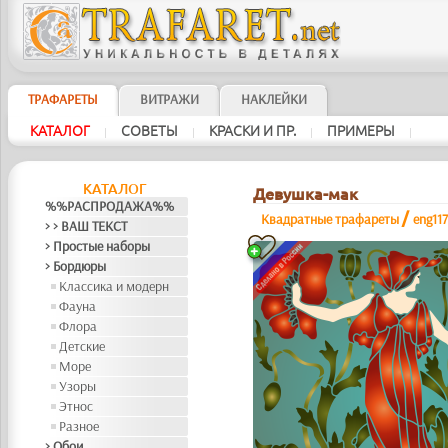
ТРАФАРЕТЫ
ВИТРАЖИ
НАКЛЕЙКИ
КАТАЛОГ
СОВЕТЫ
КРАСКИ И ПР.
ПРИМЕРЫ
|
|
|
|
КАТАЛОГ
Девушка-мак
%%РАСПРОДАЖА%%
/
Квадратные трафареты
eng11
> > ВАШ ТЕКСТ
> Простые наборы
> Бордюры
Классика и модерн
Фауна
Флора
Детские
Море
Узоры
Этнос
Разное
> Обои