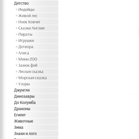
Детство
Индейцы
Живой лес
Ноев Ковчег
Сказки Англии
Пираты
Игрушки
Детвора
Алиса
Мини ZOO
Замок фей
Лесная сказка
Морская сказка
Узоры
Джунгли
Динозавры
До Колумба
Драконы
Египет
Животные
Зима
Знаки и лого