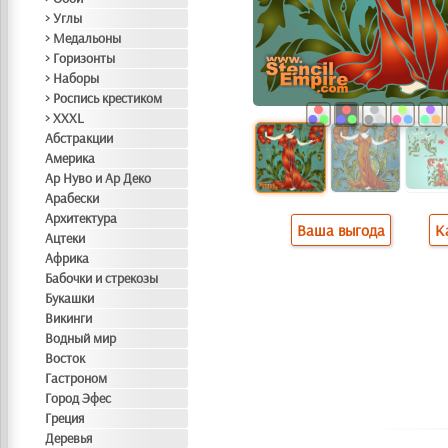
> Углы
> Медальоны
> Горизонты
> Наборы
> Роспись крестиком
> XXXL
Абстракции
Америка
Ар Нуво и Ар Деко
Арабески
Архитектура
Ваша выгода
К
Ацтеки
Африка
Бабочки и стрекозы
Букашки
Викинги
Водный мир
Восток
Гастроном
Город Эфес
Греция
Деревья