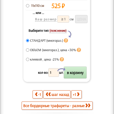
525
₽
11x110 см
... или ...
Ваш размер
см
Выберите тип
(пояснение)
Y
СТАНДАРТ (многораз.)
ОБЪЕМ (многораз.), цена +30%
клеевой , цена -25%
X
кол-во:
шт.
-1
шаг назад
+1
Все бордюрные трафареты - разные