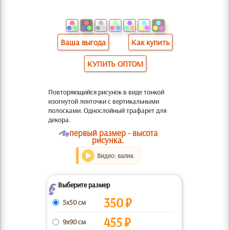
Ваша выгода
Как купить
КУПИТЬ ОПТОМ
Повторяющийся рисунок в виде тонкой
изогнутой ленточки с вертикальными
полосками. Однослойный трафарет для
декора.
O
первый размер - высота
рисунка.
Видео: валик
Выберите размер
Z
350
₽
5x50 см
455
₽
9x90 см