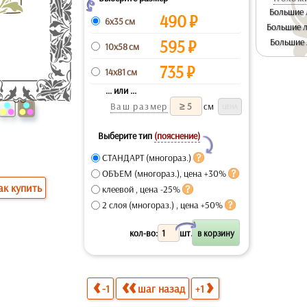
Z
Большие 
490
₽
6x35 см
Большие л
595
₽
Большие 
10x58 см
735
₽
14x81 см
... или ...
Ваш размер
см
Выберите тип
(пояснение)
Y
СТАНДАРТ (многораз.)
ОБЪЕМ (многораз.), цена +30%
ак купить
клеевой , цена -25%
2 слоя (многораз.) , цена +50%
X
кол-во:
шт.
-1
шаг назад
+1