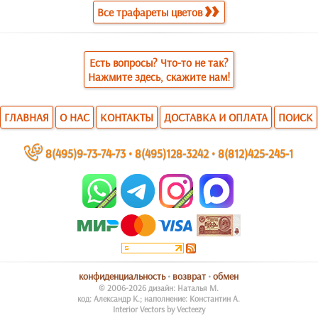
Все трафареты цветов
Есть вопросы? Что-то не так?
Нажмите здесь, скажите нам!
ГЛАВНАЯ
О НАС
КОНТАКТЫ
ДОСТАВКА И ОПЛАТА
ПОИСК
~
8(495)9-73-74-73
•
8(495)128-3242
•
8(812)425-245-1
конфиденциальность
•
возврат
•
обмен
© 2006-2026 дизайн: Наталья М.
код: Александр К.; наполнение: Константин А.
Interior Vectors by Vecteezy