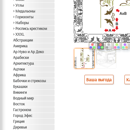
> Углы
> Медальоны
> Горизонты
> Наборы
> Роспись крестиком
> XXXL
Абстракции
Америка
Ар Нуво и Ар Деко
Арабески
Архитектура
Ацтеки
Африка
Ваша выгода
К
Бабочки и стрекозы
Букашки
Викинги
Водный мир
Восток
Гастроном
Город Эфес
Греция
Деревья