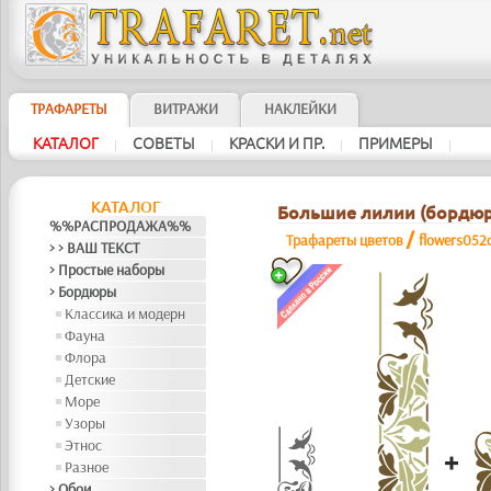
ТРАФАРЕТЫ
ВИТРАЖИ
НАКЛЕЙКИ
КАТАЛОГ
СОВЕТЫ
КРАСКИ И ПР.
ПРИМЕРЫ
|
|
|
|
КАТАЛОГ
Большие лилии (бордюр
%%РАСПРОДАЖА%%
/
Трафареты цветов
flowers052
> > ВАШ ТЕКСТ
> Простые наборы
> Бордюры
Классика и модерн
Фауна
Флора
Детские
Море
Узоры
Этнос
Разное
> Обои