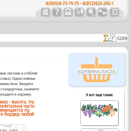
8(495)9-73-74-73 • 8(812)425-245-1
5269
КОРЗИНА ПУСТА
ием листьев и стеблей
отива). Однослойные
менно Вам. Введите
а стандартных, нажмите
кладите в корзину.
А вот еще такие:
ер - высота. На
изонтальна часть
овмещается по
те бордюр любой
.
 на этот: