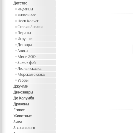
Детство
Индейцы
Живой лес
Ноев Ковчег
Сказки Англии
Пираты
Игрушки
Детвора
Алиса
Мини ZOO
Замок фей
Лесная сказка
Морская сказка
Узоры
Джунгли
Динозавры
До Колумба
Драконы
Египет
Животные
Зима
Знаки и лого