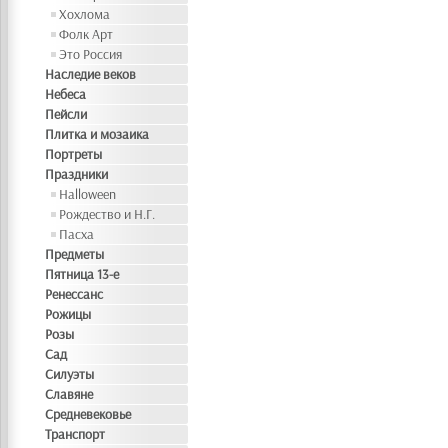
Хохлома
Фолк Арт
Это Россия
Наследие веков
Небеса
Пейсли
Плитка и мозаика
Портреты
Праздники
Halloween
Рождество и Н.Г.
Пасха
Предметы
Пятница 13-е
Ренессанс
Рожицы
Розы
Сад
Силуэты
Славяне
Средневековье
Транспорт