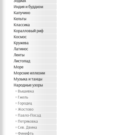
Зодиак
Индия и буддизм
Капучино
Кельты
Классика
Коралловый риф
Космос
Кружева
Латинос
Ленты
Листопад
Море
Морские иллюзии
Музыка и танцы
Народные узоры
Вышивка
Гжель
Городец
Жостово
Павло-Посад
Петряковка
Сев. Двина
Финифть