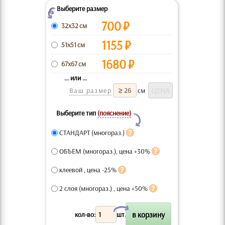
Выберите размер
Z
700
₽
32x32 см
1155
₽
51x51 см
1680
₽
67x67 см
... или ...
Ваш размер
см
Выберите тип
(пояснение)
Y
СТАНДАРТ (многораз.)
ОБЪЕМ (многораз.), цена +30%
клеевой , цена -25%
2 слоя (многораз.) , цена +50%
X
кол-во:
шт.