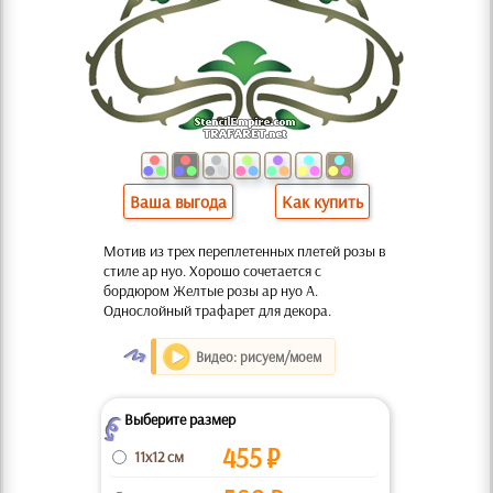
Ваша выгода
Как купить
Мотив из трех переплетенных плетей розы в
стиле ар нуо. Хорошо сочетается с
бордюром Желтые розы ар нуо А.
Однослойный трафарет для декора.
O
Видео: рисуем/моем
Выберите размер
Z
455
₽
11x12 см