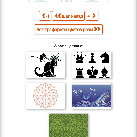
-1
шаг назад
+1
Все трафареты цветов розы
А вот еще такие: