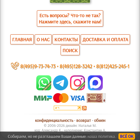
Есть вопросы? Что-то не так?
Нажмите здесь, скажите нам!
ГЛАВНАЯ
О НАС
КОНТАКТЫ
ДОСТАВКА И ОПЛАТА
ПОИСК
~
8(495)9-73-74-73
•
8(495)128-3242
•
8(812)425-245-1
конфиденциальность
•
возврат
•
обмен
© 2006-2026 дизайн: Наталья М.
код: Александр К.; наполнение: Константин А.
Interior Vectors by Vecteezy
Собираем, но не разглашаем Ваши данные:
наша политика.
ВСЁ ОК