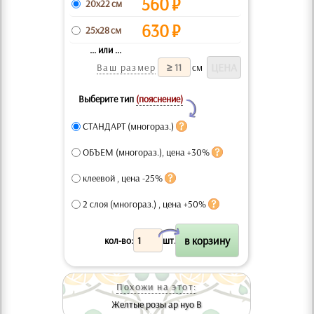
560
₽
20x22 см
630
₽
25x28 см
... или ...
Ваш размер
см
Выберите тип
(пояснение)
Y
СТАНДАРТ (многораз.)
ОБЪЕМ (многораз.), цена +30%
клеевой , цена -25%
2 слоя (многораз.) , цена +50%
X
кол-во:
шт.
Похожи на этот:
Желтые розы ар нуо В