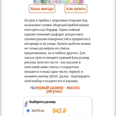
Ваша выгода
Как купить
Остров в прибое с морскими птицами под
названием тупики. Морской прибой можно
повторять как бордюр. Однослойный
художественный трафарет для росписи
своими руками поверхностей и предметов в
интерьере и на улице. Купить шаблон можно
не только размером из списка
предложенных, но и любого другого. Для
заказа просто введите нужный Вам размер
рисунка (или его части - как указано в
описании) ниже списка стандартных
(вводится только одно число, первое) и
нажмите кнопку ЦЕНА. Далее - подтвердите
свой выбор и кладите его в корзину.
O
первый размер - высота
рисунка.
Выберите размер
Z
945
₽
41x79 см