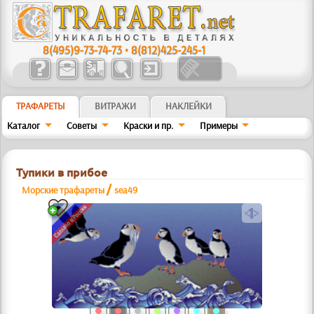
8(495)9-73-74-73
•
8(812)425-245-1
ТРАФАРЕТЫ
ВИТРАЖИ
НАКЛЕЙКИ
Каталог
Советы
Краски и пр.
Примеры
Тупики в прибое
/
Морские трафареты
sea49
a