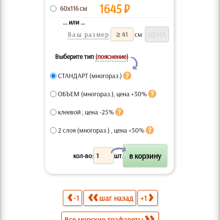
1645
₽
60x116 см
... или ...
Ваш размер
см
Выберите тип
(пояснение)
Y
СТАНДАРТ (многораз.)
ОБЪЕМ (многораз.), цена +30%
клеевой , цена -25%
2 слоя (многораз.) , цена +50%
X
кол-во:
шт.
-1
шаг назад
+1
Все морские трафареты