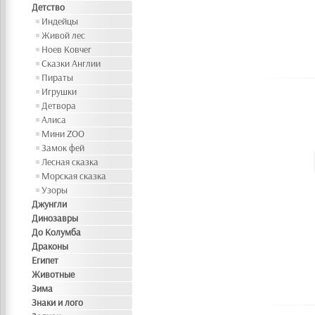
Детство
Индейцы
Живой лес
Ноев Ковчег
Сказки Англии
Пираты
Игрушки
Детвора
Алиса
Мини ZOO
Замок фей
Лесная сказка
Морская сказка
Узоры
Джунгли
Динозавры
До Колумба
Драконы
Египет
Животные
Зима
Знаки и лого