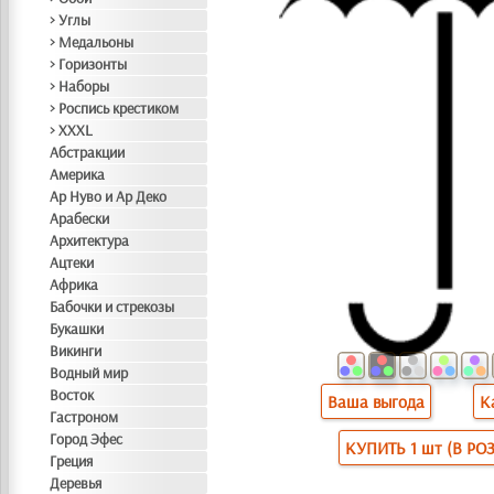
> Углы
> Медальоны
> Горизонты
> Наборы
> Роспись крестиком
> XXXL
Абстракции
Америка
Ар Нуво и Ар Деко
Арабески
Архитектура
Ацтеки
Африка
Бабочки и стрекозы
Букашки
Викинги
Водный мир
Восток
Ваша выгода
К
Гастроном
Город Эфес
КУПИТЬ 1 шт (В РО
Греция
Деревья