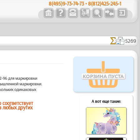
8(495)9-73-74-73 • 8(812)425-245-1
5269
КОРЗИНА ПУСТА
2-96 для маркировки
мышленной маркировки.
скольких одинаковых
А вот еще такие:
р соответствует
з любых других