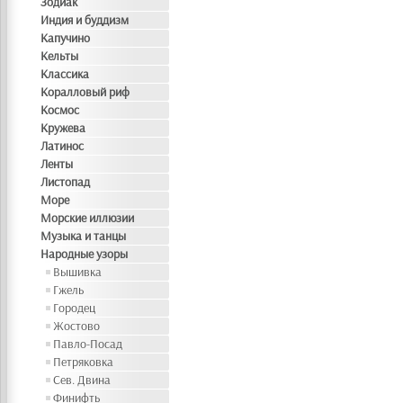
Зодиак
Индия и буддизм
Капучино
Кельты
Классика
Коралловый риф
Космос
Кружева
Латинос
Ленты
Листопад
Море
Морские иллюзии
Музыка и танцы
Народные узоры
Вышивка
Гжель
Городец
Жостово
Павло-Посад
Петряковка
Сев. Двина
Финифть