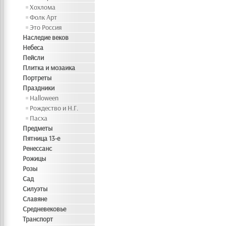
Хохлома
Фолк Арт
Это Россия
Наследие веков
Небеса
Пейсли
Плитка и мозаика
Портреты
Праздники
Halloween
Рождество и Н.Г.
Пасха
Предметы
Пятница 13-е
Ренессанс
Рожицы
Розы
Сад
Силуэты
Славяне
Средневековье
Транспорт