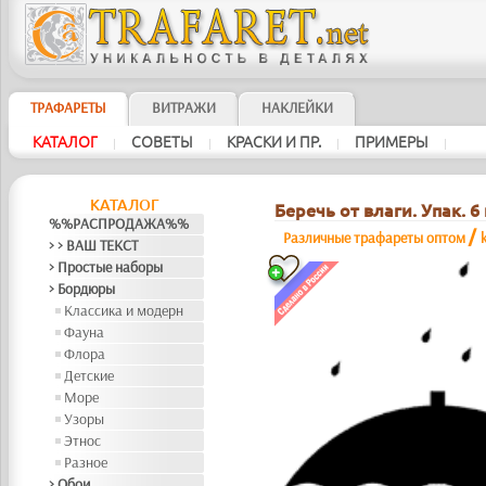
ТРАФАРЕТЫ
ВИТРАЖИ
НАКЛЕЙКИ
КАТАЛОГ
СОВЕТЫ
КРАСКИ И ПР.
ПРИМЕРЫ
|
|
|
|
КАТАЛОГ
Беречь от влаги. Упак. 6 
%%РАСПРОДАЖА%%
/
Различные трафареты оптом
> > ВАШ ТЕКСТ
> Простые наборы
> Бордюры
Классика и модерн
Фауна
Флора
Детские
Море
Узоры
Этнос
Разное
> Обои