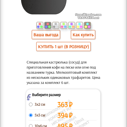
Ваша выгода
Как купить
КУПИТЬ 1 шт (В РОЗНИЦУ)
Специальная кастрюлька (сосуд) для
приготовления кофе на песке или огне под
названием турка. Мелкооптовый комплект
из нескольких одинаковых трафаретов. Цена
указана за комплект 6 шт.
Выберите размер
Z
М
е
к
о
о
т
о
в
ы
й
к
о
п
л
к
т
и
н
с
к
л
к
и
о
д
и
н
а
о
в
ы
т
р
а
ф
а
р
е
т
о
в.
Ц
н
у
к
а
з
а
н
а
з
а
к
о
м
п
л
е
к
363
₽
3x2 см
п
з
л
е
х
394
₽
5x3 см
м
ь
х
495
₽
10x6 см