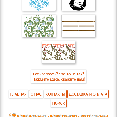
Есть вопросы? Что-то не так?
Нажмите здесь, скажите нам!
ГЛАВНАЯ
О НАС
КОНТАКТЫ
ДОСТАВКА И ОПЛАТА
ПОИСК
~
8(495)9-73-74-73
•
8(495)128-3242
•
8(812)425-245-1