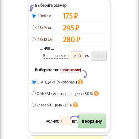
Выберите размер
Z
175
₽
10x6 см
245
₽
13x9 см
280
₽
18x12 см
... или ...
Ваш размер
см
Выберите тип
(пояснение)
Y
СТАНДАРТ (многораз.)
ОБЪЕМ (многораз.), цена +30%
клеевой , цена -25%
X
кол-во:
шт.