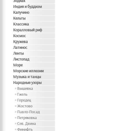
Зодиак
Индия и буддизм
Капучино
Кельты
Классика
Коралловый риф
Космос
Кружева
Латинос
Ленты
Листопад
Море
Морские иллюзии
Музыка и танцы
Народные узоры
Вышивка
Гжель
Городец
Жостово
Павло-Посад
Петряковка
Сев. Двина
Финифть