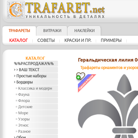
ТРАФАРЕТЫ
ВИТРАЖИ
НАКЛЕЙКИ
КАТАЛОГ
СОВЕТЫ
КРАСКИ И ПР.
ПРИМЕРЫ
|
|
|
|
КАТАЛОГ
Геральдическая лилия 06
%%РАСПРОДАЖА%%
Трафареты орнаментов и узоро
> > ВАШ ТЕКСТ
> Простые наборы
> Бордюры
Классика и модерн
Фауна
Флора
Детские
Море
Узоры
Этнос
Разное
> Обои