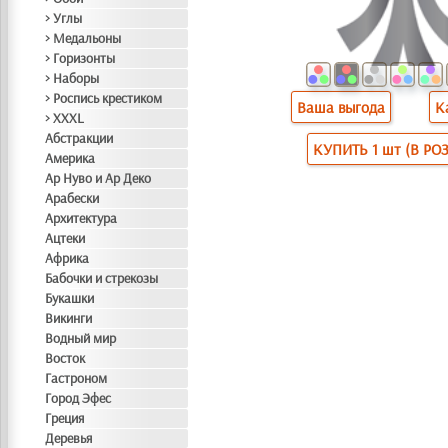
> Углы
> Медальоны
> Горизонты
> Наборы
> Роспись крестиком
Ваша выгода
К
> XXXL
Абстракции
КУПИТЬ 1 шт (В РО
Америка
Ар Нуво и Ар Деко
Арабески
Архитектура
Ацтеки
Африка
Бабочки и стрекозы
Букашки
Викинги
Водный мир
Восток
Гастроном
Город Эфес
Греция
Деревья