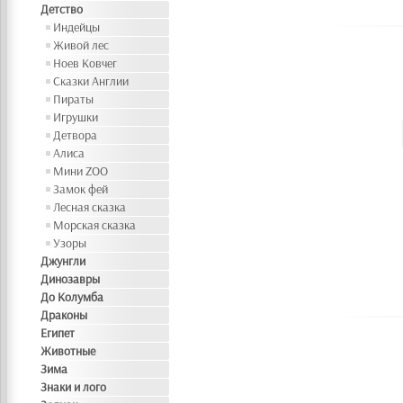
Детство
Индейцы
Живой лес
Ноев Ковчег
Сказки Англии
Пираты
Игрушки
Детвора
Алиса
Мини ZOO
Замок фей
Лесная сказка
Морская сказка
Узоры
Джунгли
Динозавры
До Колумба
Драконы
Египет
Животные
Зима
Знаки и лого