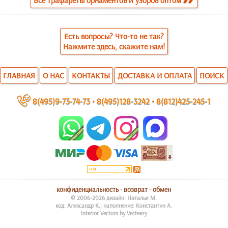
Все трафареты орнаментов и узоров оптом
Есть вопросы? Что-то не так?
Нажмите здесь, скажите нам!
ГЛАВНАЯ
О НАС
КОНТАКТЫ
ДОСТАВКА И ОПЛАТА
ПОИСК
~
8(495)9-73-74-73
•
8(495)128-3242
•
8(812)425-245-1
конфиденциальность
•
возврат
•
обмен
© 2006-2026 дизайн: Наталья М.
код: Александр К.; наполнение: Константин А.
Interior Vectors by Vecteezy