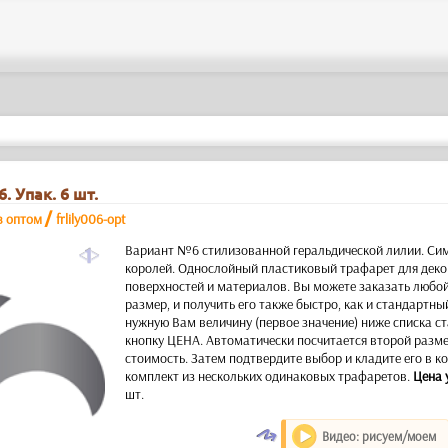
. Упак. 6 шт.
/
в оптом
frlily006-opt
a
Вариант №6 стилизованной геральдической лилии. Си
королей. Однослойный пластиковый трафарет для дек
поверхностей и материалов. Вы можете заказать любо
размер, и получить его также быстро, как и стандартны
нужную Вам величину (первое значение) ниже списка с
кнопку ЦЕНА. Автоматически посчитается второй размер
стоимость. Затем подтвердите выбор и кладите его в 
комплект из нескольких одинаковых трафаретов.
Цена 
шт.
O
Видео: рисуем/моем