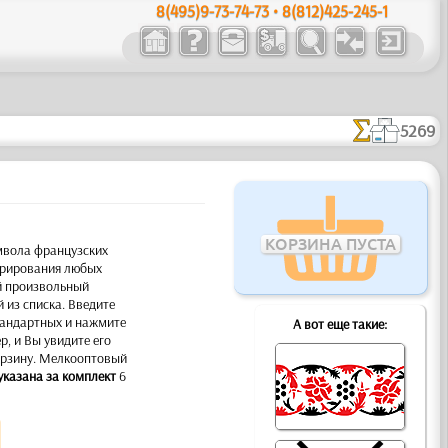
8(495)9-73-74-73 • 8(812)425-245-1
5269
КОРЗИНА ПУСТА
мвола французских
орирования любых
й произвольный
й из списка. Введите
тандартных и нажмите
А вот еще такие:
, и Вы увидите его
корзину. Мелкооптовый
указана за комплект
6