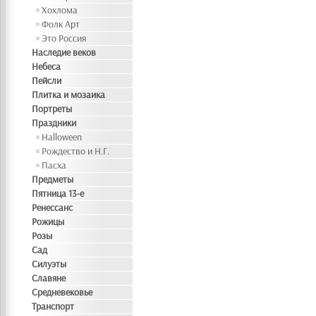
Хохлома
Фолк Арт
Это Россия
Наследие веков
Небеса
Пейсли
Плитка и мозаика
Портреты
Праздники
Halloween
Рождество и Н.Г.
Пасха
Предметы
Пятница 13-е
Ренессанс
Рожицы
Розы
Сад
Силуэты
Славяне
Средневековье
Транспорт