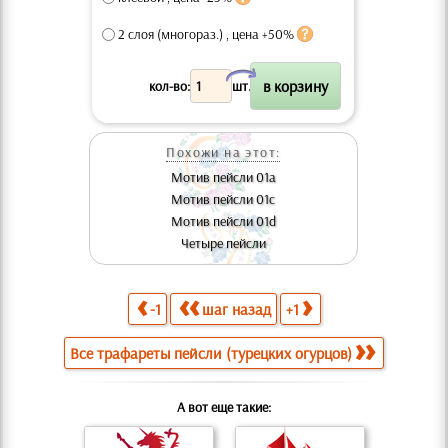
2 слоя (многораз.) , цена +50%
X
кол-во:
шт.
Похожи на этот:
Мотив пейсли 01а
Мотив пейсли 01c
Мотив пейсли 01d
Четыре пейсли
-1
шаг назад
+1
Все трафареты пейсли (турецких огурцов)
А вот еще такие: