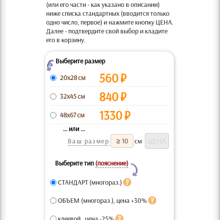
(или его части - как указано в описании)
ниже списка стандартных (вводится только
одно число, первое) и нажмите кнопку ЦЕНА.
Далее - подтвердите свой выбор и кладите
его в корзину.
Выберите размер
Z
560
₽
20x28 см
840
₽
32x45 см
1330
₽
48x67 см
... или ...
Ваш размер
см
Выберите тип
(пояснение)
Y
СТАНДАРТ (многораз.)
ОБЪЕМ (многораз.), цена +30%
клеевой , цена -25%